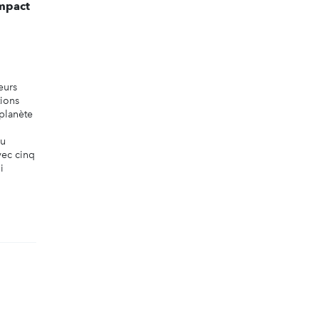
impact
eurs
tions
 planète
du
vec cinq
i