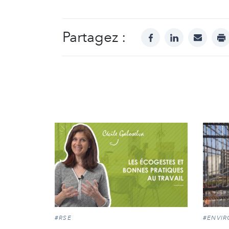
Partagez :
facebook
linkedin
mail
pr
#RSE
#ENVI