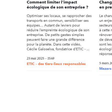
Comment limiter l’impact
Change
écologique de son entreprise ?
en pre
Optimiser ses locaux, se rapprocher des
Le chan
transports en commun, sensibiliser ses
un enje
équipes… Autant de leviers pour
secteur
réduire l’empreinte écologique de son
à cette 
entreprise. De petits gestes simples
rénover
peuvent faire une grande différence
de déve
pour la planète. Dans cette vidéo,
sont les
Cécile Galoselva, fondatrice d’ETIC - ...
écologi
réponse 
23 mai 2025 - 15:49
5 mars 2
ETIC – des tiers-lieux responsables
Mazars