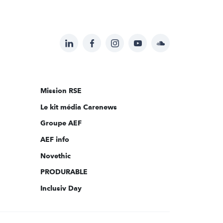
LinkedIn
Facebook
Instagram
YouTube
Soundcloud
Suivez-
nous
sur:
Mission RSE
Le kit média Carenews
Groupe AEF
AEF info
Novethic
PRODURABLE
Inclusiv Day