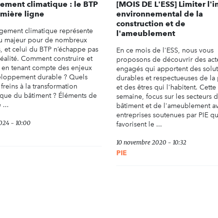
ment climatique : le BTP
[MOIS DE L'ESS] Limiter l'
mière ligne
environnemental de la
construction et de
gement climatique représente
l'ameublement
u majeur pour de nombreux
s, et celui du BTP n’échappe pas
En ce mois de l'ESS, nous vous
réalité. Comment construire et
proposons de découvrir des act
 en tenant compte des enjeux
engagés qui apportent des solu
loppement durable ? Quels
durables et respectueuses de la
 freins à la transformation
et des êtres qui l'habitent. Cette
que du bâtiment ? Éléments de
semaine, focus sur les secteurs 
...
bâtiment et de l'ameublement a
entreprises soutenues par PIE qu
024 - 10:00
favorisent le ...
10 novembre 2020 - 10:32
PIE