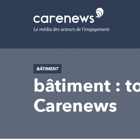
Aller
au
Carenews,
contenu
Le
principal
média
des
acteurs
de
l'engagement
BÂTIMENT
bâtiment : to
Carenews