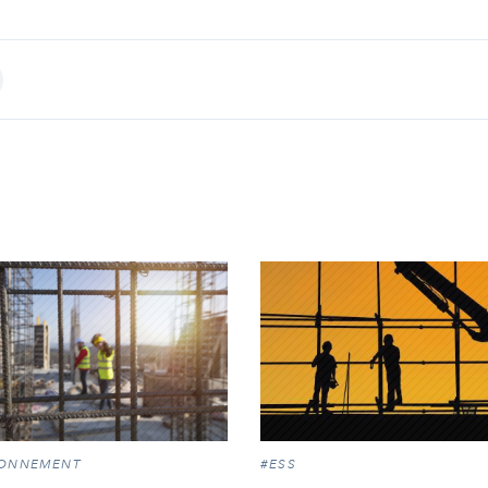
int
RONNEMENT
#ESS