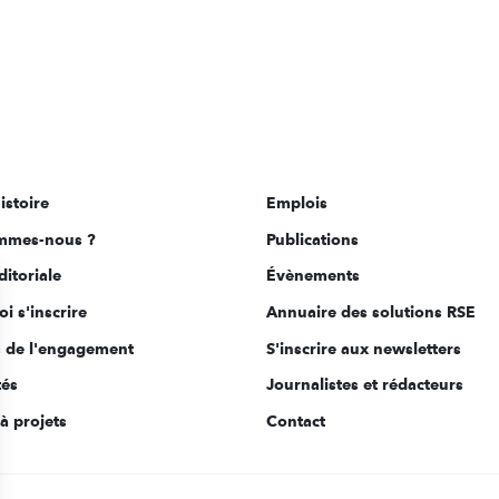
istoire
Emplois
mmes-nous ?
Publications
ditoriale
Évènements
i s'inscrire
Annuaire des solutions RSE
s de l'engagement
S'inscrire aux newsletters
tés
Journalistes et rédacteurs
à projets
Contact