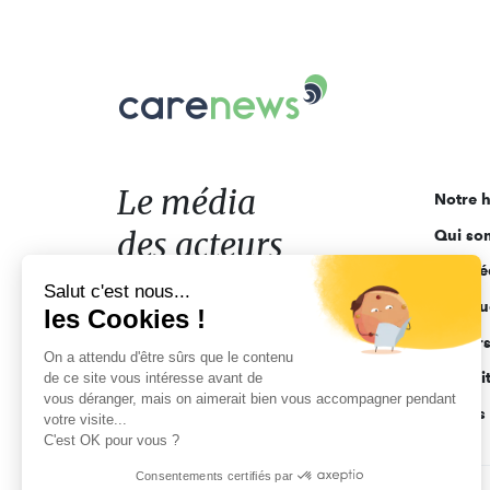
Carenews,
Le
média
des
acteurs
Le média
Notre h
de
des acteurs
Qui so
l'engagement
Ligne é
de l'engagement
Salut c'est nous...
Pourquo
les Cookies !
Acteur
On a attendu d'être sûrs que le contenu
Actuali
de ce site vous intéresse avant de
vous déranger, mais on aimerait bien vous accompagner pendant
Appels 
votre visite...
C'est OK pour vous ?
Consentements certifiés par