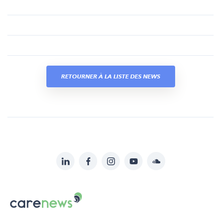
RETOURNER À LA LISTE DES NEWS
LinkedIn
Facebook
Instagram
YouTube
Soundcloud
Suivez-
nous
Carenews,
sur:
Le