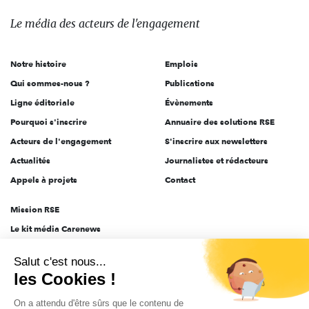
média
des
Le média
des acteurs
de l'engagement
acteurs
de
Notre histoire
Emplois
l'engagement
Qui sommes-nous ?
Publications
Ligne éditoriale
Évènements
Pourquoi s'inscrire
Annuaire des solutions RSE
Acteurs de l'engagement
S'inscrire aux newsletters
Actualités
Journalistes et rédacteurs
Appels à projets
Contact
Mission RSE
Le kit média Carenews
Groupe AEF
Salut c'est nous...
AEF info
les Cookies !
Novethic
On a attendu d'être sûrs que le contenu de
PRODURABLE