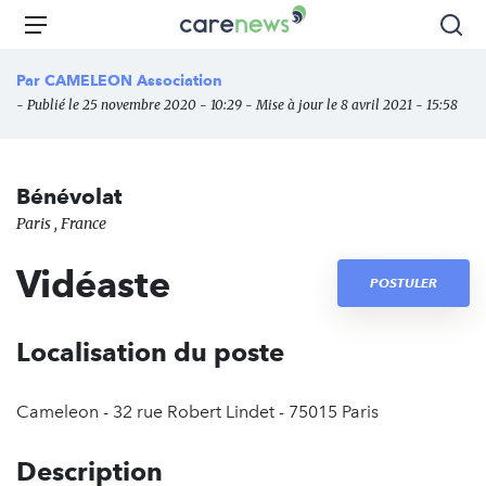
Aller
Carenews,
Menu
Rec
au
Le
contenu
média
Par
CAMELEON Association
principal
des
- Publié le 25 novembre 2020 - 10:29 - Mise à jour le 8 avril 2021 - 15:58
acteurs
de
l'engagement
Bénévolat
Paris , France
Vidéaste
POSTULER
Localisation du poste
Cameleon - 32 rue Robert Lindet - 75015 Paris
Description