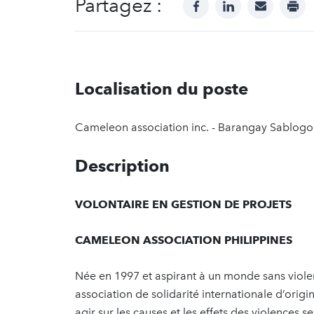
Partagez :
facebook
linkedin
mail
prin
Localisation du poste
Cameleon association inc. - Barangay Sablogon,
Description
VOLONTAIRE EN GESTION DE PROJETS
CAMELEON ASSOCIATION PHILIPPINES
Née en 1997 et aspirant à un monde sans viole
association de solidarité internationale d’ori
agir sur les causes et les effets des violences 