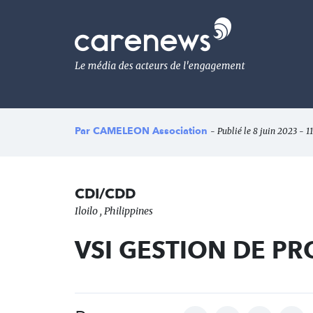
Aller
au
Carenews,
contenu
Le
principal
média
des
acteurs
de
l'engagement
Par
CAMELEON Association
- Publié le 8 juin 2023 - 11
CDI/CDD
Iloilo , Philippines
VSI GESTION DE PR