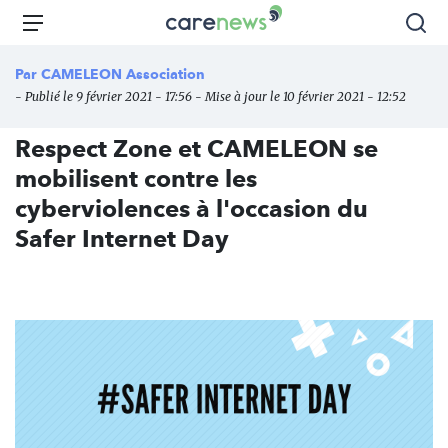
Aller
Carenews,
Menu
Rec
au
Le
contenu
média
Par
CAMELEON Association
principal
des
- Publié le 9 février 2021 - 17:56 - Mise à jour le 10 février 2021 - 12:52
acteurs
de
Respect Zone et CAMELEON se
l'engagement
mobilisent contre les
cyberviolences à l'occasion du
Safer Internet Day