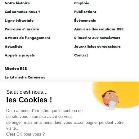
Notre histoire
Emplois
l'engagement
Qui sommes-nous ?
Publications
Ligne éditoriale
Évènements
Pourquoi s'inscrire
Annuaire des solutions RSE
Acteurs de l'engagement
S'inscrire aux newsletters
Actualités
Journalistes et rédacteurs
Appels à projets
Contact
Mission RSE
Le kit média Carenews
Groupe AEF
Salut c'est nous...
AEF info
les Cookies !
Novethic
On a attendu d'être sûrs que le contenu de
PRODURABLE
ce site vous intéresse avant de vous
Inclusiv Day
déranger, mais on aimerait bien vous accompagner pendant votre
visite...
C'est OK pour vous ?