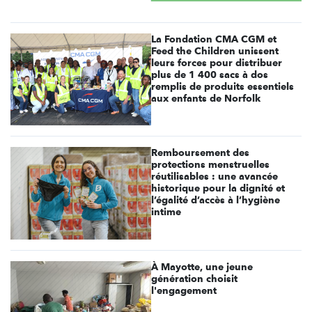
La Fondation CMA CGM et
Feed the Children unissent
leurs forces pour distribuer
plus de 1 400 sacs à dos
remplis de produits essentiels
aux enfants de Norfolk
Remboursement des
protections menstruelles
réutilisables : une avancée
historique pour la dignité et
l’égalité d’accès à l’hygiène
intime
À Mayotte, une jeune
génération choisit
l'engagement