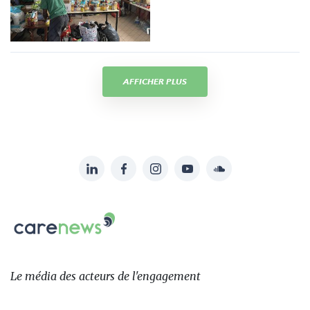
AFFICHER PLUS
LinkedIn
Facebook
Instagram
YouTube
Soundcloud
Suivez-
nous
Carenews,
sur:
Le
média
des
Le média
des acteurs
de l'engagement
acteurs
de