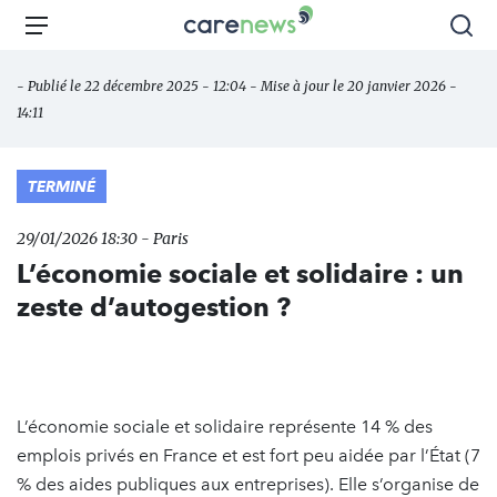
Aller
Carenews,
Menu
Rec
au
Le
contenu
média
- Publié le 22 décembre 2025 - 12:04 - Mise à jour le 20 janvier 2026 -
principal
des
14:11
acteurs
de
l'engagement
TERMINÉ
29/01/2026 18:30 - Paris
L’économie sociale et solidaire : un
zeste d’autogestion ?
L’économie sociale et solidaire représente 14 % des
emplois privés en France et est fort peu aidée par l’État (7
% des aides publiques aux entreprises). Elle s’organise de