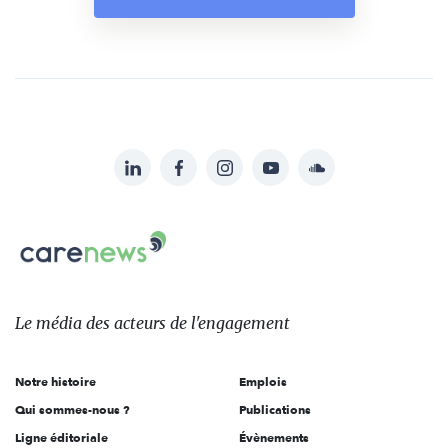
LinkedIn
Facebook
Instagram
YouTube
Soundcloud
Suivez-
nous
Carenews,
sur:
Le
média
des
Le média
des acteurs
de l'engagement
acteurs
de
Notre histoire
Emplois
l'engagement
Qui sommes-nous ?
Publications
Ligne éditoriale
Évènements