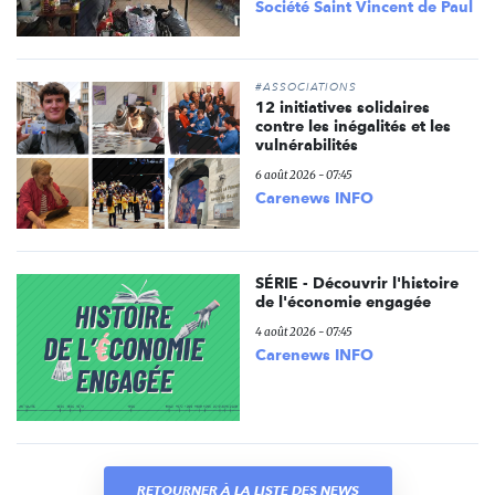
Société Saint Vincent de Paul
#ASSOCIATIONS
12 initiatives solidaires
contre les inégalités et les
vulnérabilités
6 août 2026 - 07:45
Carenews INFO
SÉRIE - Découvrir l'histoire
de l'économie engagée
4 août 2026 - 07:45
Carenews INFO
RETOURNER À LA LISTE DES NEWS