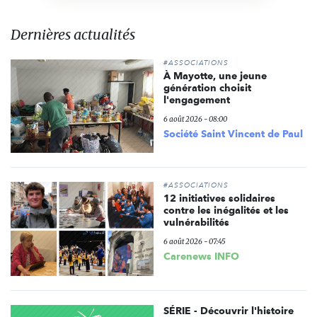
Dernières actualités
#ASSOCIATIONS
À Mayotte, une jeune
génération choisit
l'engagement
6 août 2026 - 08:00
Société Saint Vincent de Paul
#ASSOCIATIONS
12 initiatives solidaires
contre les inégalités et les
vulnérabilités
6 août 2026 - 07:45
Carenews INFO
SÉRIE - Découvrir l'histoire