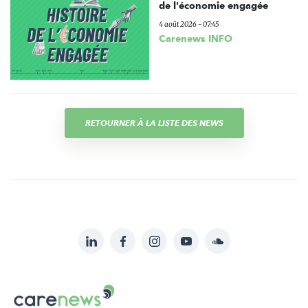
de l'économie engagée
4 août 2026 - 07:45
Carenews INFO
RETOURNER À LA LISTE DES NEWS
LinkedIn
Facebook
Instagram
YouTube
Soundcloud
Suivez-
nous
Carenews,
sur: