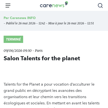
Aller
Carenews,
Menu
Rec
au
Le
contenu
média
Par
Carenews INFO
principal
des
- Publié le 26 mai 2026 - 12:42 - Mise à jour le 26 mai 2026 - 12:51
acteurs
de
l'engagement
TERMINÉ
09/06/2026 09:30 - Paris
Salon Talents for the planet
Talents for the Planet a pour vocation d’acculturer le
grand public en décryptant les avancées des
organisations et leur chemin vers les transitions
écologiques et sociales. En mettant en avant les talents