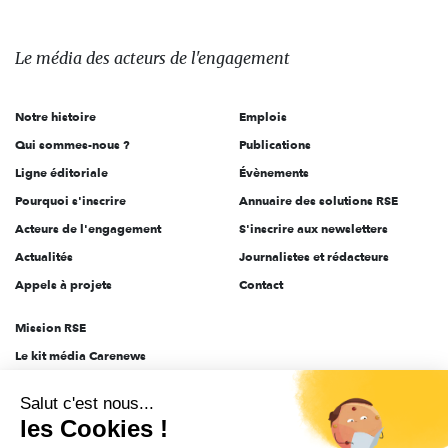
Le
média
des
Le média
des acteurs
de l'engagement
acteurs
de
Notre histoire
Emplois
l'engagement
Qui sommes-nous ?
Publications
Ligne éditoriale
Évènements
Pourquoi s'inscrire
Annuaire des solutions RSE
Acteurs de l'engagement
S'inscrire aux newsletters
Actualités
Journalistes et rédacteurs
Appels à projets
Contact
Mission RSE
Le kit média Carenews
Groupe AEF
Salut c'est nous...
AEF info
les Cookies !
Novethic