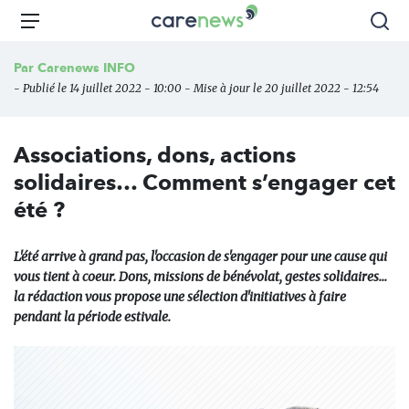
Aller
Carenews,
Menu
Rec
au
Le
contenu
média
Par
Carenews INFO
principal
des
- Publié le 14 juillet 2022 - 10:00 - Mise à jour le 20 juillet 2022 - 12:54
acteurs
de
l'engagement
Associations, dons, actions
solidaires… Comment s’engager cet
été ?
L'été arrive à grand pas, l'occasion de s'engager pour une cause qui
vous tient à coeur. Dons, missions de bénévolat, gestes solidaires...
la rédaction vous propose une sélection d'initiatives à faire
pendant la période estivale.