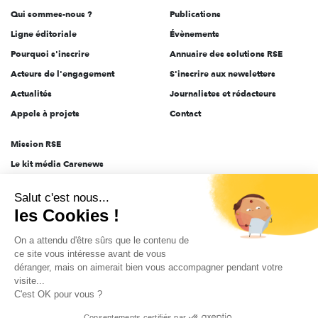
Qui sommes-nous ?
Publications
Ligne éditoriale
Évènements
Pourquoi s'inscrire
Annuaire des solutions RSE
Acteurs de l'engagement
S'inscrire aux newsletters
Actualités
Journalistes et rédacteurs
Appels à projets
Contact
Mission RSE
Le kit média Carenews
Groupe AEF
Salut c'est nous...
AEF info
les Cookies !
Novethic
On a attendu d'être sûrs que le contenu de
PRODURABLE
ce site vous intéresse avant de vous
Inclusiv Day
déranger, mais on aimerait bien vous accompagner pendant votre
visite...
C'est OK pour vous ?
CGV
Données personnelles
Mentions légales
2025-2026 Tout droits réservés
Consentements certifiés par