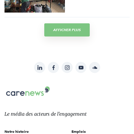
AFFICHER PLUS
LinkedIn
Facebook
Instagram
YouTube
Soundcloud
Suivez-
nous
Carenews,
sur:
Le
média
des
Le média
des acteurs
de l'engagement
acteurs
de
Notre histoire
Emplois
l'engagement