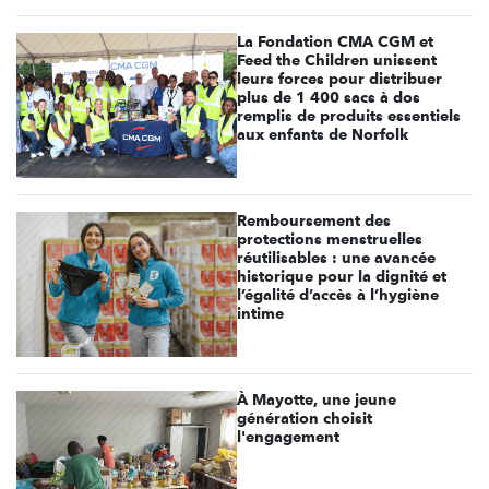
La Fondation CMA CGM et
Feed the Children unissent
leurs forces pour distribuer
plus de 1 400 sacs à dos
remplis de produits essentiels
aux enfants de Norfolk
Remboursement des
protections menstruelles
réutilisables : une avancée
historique pour la dignité et
l’égalité d’accès à l’hygiène
intime
À Mayotte, une jeune
génération choisit
l'engagement