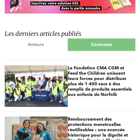
Les derniers articles publiés
Acteurs
Carenews
La Fondation CMA CGM et
Feed the Children unissent
leurs forces pour distribuer
plus de 1 400 sacs à dos
remplis de produits essentiels
aux enfants de Norfolk
Remboursement des
protections menstruelles
réutilisables : une avancée
historique pour la dignité et