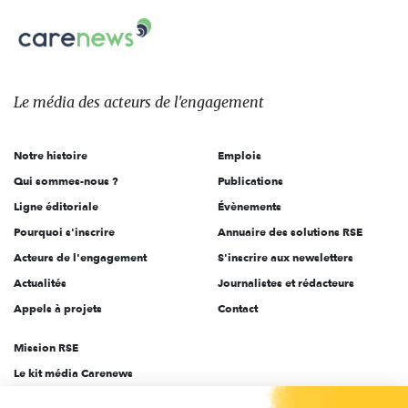
nous
Carenews,
sur:
Le
média
des
Le média
des acteurs
de l'engagement
acteurs
de
Notre histoire
Emplois
l'engagement
Qui sommes-nous ?
Publications
Ligne éditoriale
Évènements
Pourquoi s'inscrire
Annuaire des solutions RSE
Acteurs de l'engagement
S'inscrire aux newsletters
Actualités
Journalistes et rédacteurs
Appels à projets
Contact
Mission RSE
Le kit média Carenews
Groupe AEF