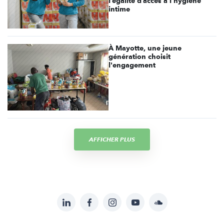
l’égalité d’accès à l’hygiène
intime
À Mayotte, une jeune
génération choisit
l'engagement
AFFICHER PLUS
LinkedIn
Facebook
Instagram
YouTube
Soundcloud
Suivez-