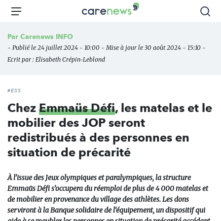
Aller
Carenews,
Menu
Rec
au
Le
contenu
média
Par
Carenews INFO
principal
des
- Publié le 24 juillet 2024 - 10:00 - Mise à jour le 30 août 2024 - 15:10 -
acteurs
Ecrit par :
Elisabeth Crépin-Leblond
de
l'engagement
#ESS
Chez
Emmaüs Défi
, les matelas et le
mobilier des JOP seront
redistribués à des personnes en
situation de précarité
À l’issue des Jeux olympiques et paralympiques, la structure
Emmaüs Défi s’occupera du réemploi de plus de 4 000 matelas et
de mobilier en provenance du village des athlètes. Les dons
serviront à la Banque solidaire de l’équipement, un dispositif qui