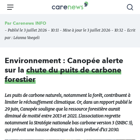
Aller
Carenews,
Menu
Rec
au
Le
contenu
média
Par
Carenews INFO
principal
des
- Publié le 3 juillet 2026 - 10:11 - Mise à jour le 3 juillet 2026 - 10:32 - Ecrit
acteurs
par :
Léanna Voegeli
de
l'engagement
Environnement : Canopée alerte
sur la
chute du puits de carbone
forestier
Les puits de carbone naturels, notamment la forêt, contribuent à
limiter le réchauffement climatique. Or, dans un rapport publié le
29 juin, Canopée souligne que la ressource forestière aurait
diminué de moitié entre 2013 et 2021. L’association regrette
notamment la Stratégie nationale bas carbone version 3 (SNBC 3),
qui prévoit une hausse drastique du bois prélevé d’ici 2030.