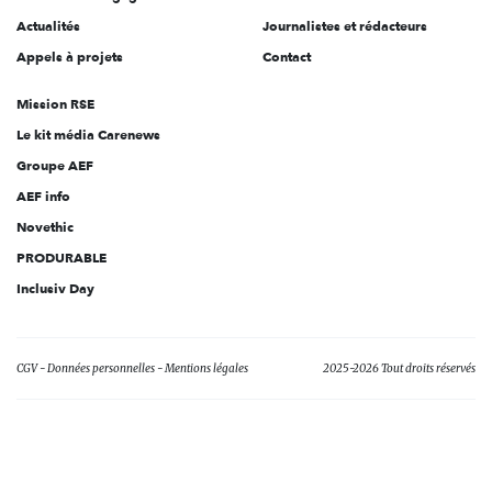
Actualités
Journalistes et rédacteurs
Appels à projets
Contact
Mission RSE
Le kit média Carenews
Groupe AEF
AEF info
Novethic
PRODURABLE
Inclusiv Day
CGV
Données personnelles
Mentions légales
2025-2026 Tout droits réservés