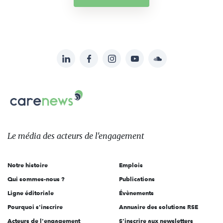
LinkedIn
Facebook
Instagram
YouTube
Soundcloud
Suivez-
nous
Carenews,
sur:
Le
média
des
Le média
des acteurs
de l'engagement
acteurs
de
Notre histoire
Emplois
l'engagement
Qui sommes-nous ?
Publications
Ligne éditoriale
Évènements
Pourquoi s'inscrire
Annuaire des solutions RSE
Acteurs de l'engagement
S'inscrire aux newsletters