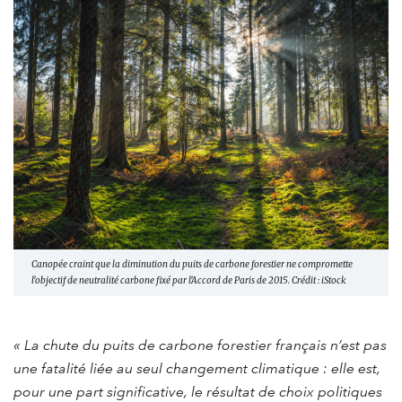
Canopée craint que la diminution du puits de carbone forestier ne compromette
l'objectif de neutralité carbone fixé par l'Accord de Paris de 2015. Crédit : iStock
« La chute du puits de carbone forestier français n’est pas
une fatalité liée au seul changement climatique : elle est,
pour une part significative, le résultat de choix politiques