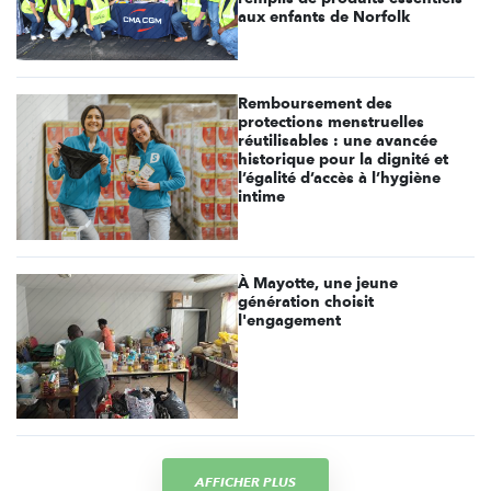
aux enfants de Norfolk
Remboursement des
protections menstruelles
réutilisables : une avancée
historique pour la dignité et
l’égalité d’accès à l’hygiène
intime
À Mayotte, une jeune
génération choisit
l'engagement
AFFICHER PLUS