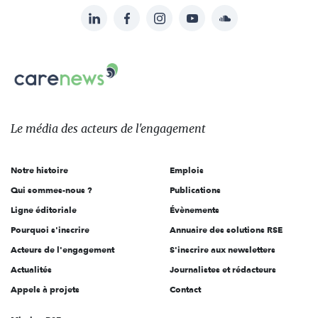
LinkedIn
Facebook
Instagram
YouTube
Soundcloud
Suivez-
nous
Carenews,
sur:
Le
média
des
Le média
des acteurs
de l'engagement
acteurs
de
Notre histoire
Emplois
l'engagement
Qui sommes-nous ?
Publications
Ligne éditoriale
Évènements
Pourquoi s'inscrire
Annuaire des solutions RSE
Acteurs de l'engagement
S'inscrire aux newsletters
Actualités
Journalistes et rédacteurs
Appels à projets
Contact