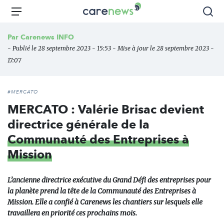
Aller
Carenews,
Menu
Rec
au
Le
contenu
média
Par
Carenews INFO
principal
des
- Publié le 28 septembre 2023 - 15:53 - Mise à jour le 28 septembre 2023 -
acteurs
17:07
de
l'engagement
#MERCATO
MERCATO : Valérie Brisac devient
directrice générale de la
Communauté des Entreprises à
Mission
L’ancienne directrice exécutive du Grand Défi des entreprises pour
la planète prend la tête de la Communauté des Entreprises à
Mission. Elle a confié à Carenews les chantiers sur lesquels elle
travaillera en priorité ces prochains mois.