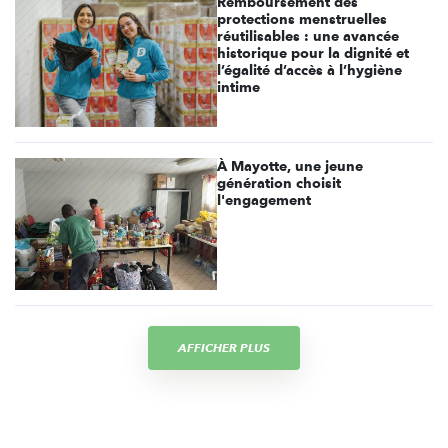
Remboursement des
protections menstruelles
réutilisables : une avancée
historique pour la dignité et
l’égalité d’accès à l’hygiène
intime
À Mayotte, une jeune
génération choisit
l'engagement
AFFICHER PLUS