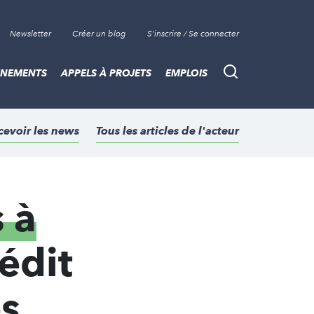
Newsletter
Créer un blog
S'inscrire / Se connecter
ÈNEMENTS
APPELS À PROJETS
EMPLOIS
Recherche
cevoir les news
Tous les articles de l'acteur
 à
édit
s