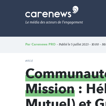
Aller
au
Carenews,
contenu
Le
principal
média
des
acteurs
de
l'engagement
Par
Carenews PRO
- Publié le 5 juillet 2023 - 10:00 - Mi
#RSE
Communauté 
Mission
: Hé
Mutuel) et 