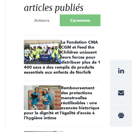
articles publiés
Acteurs
Carenews
La Fondation CMA
CGM et Feed the
Children unissent
leurs forces pour
distribuer plus de 1
400 sacs à dos remplis de produits
essentiels aux enfants de Norfolk
Remboursement
des protections
menstruelles
réutilisables : une
avancée historique
pour la dignité et l’égalité d’accès à
l’hygiène intime