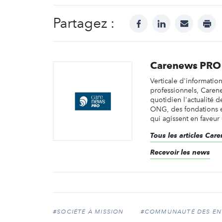
Partagez :
facebook
linkedin
mail
prin
Carenews PRO
Verticale d'informatio
professionnels, Caren
quotidien l'actualité d
ONG, des fondations e
qui agissent en faveur 
Tous les articles Ca
Recevoir les news
#SOCIÉTÉ À MISSION
#COMMUNAUTÉ DES ENT