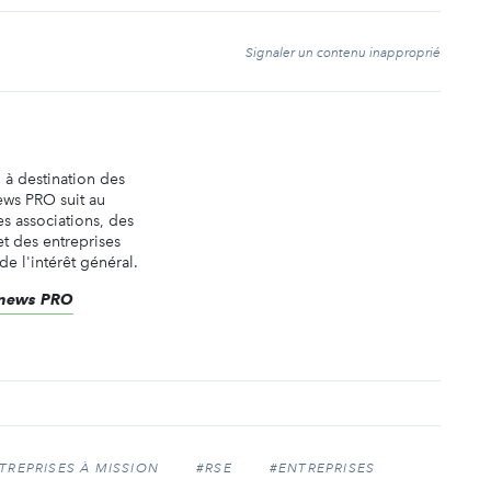
t
Signaler un contenu inapproprié
n à destination des
ews PRO suit au
es associations, des
t des entreprises
de l'intérêt général.
renews PRO
REPRISES À MISSION
#RSE
#ENTREPRISES