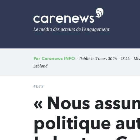
Aller
au
Carenews,
contenu
Le
principal
média
des
acteurs
de
l'engagement
Par
Carenews INFO
- Publié le 7 mars 2024 - 18:44 - Mis
Leblond
#ESS
« Nous assum
politique au