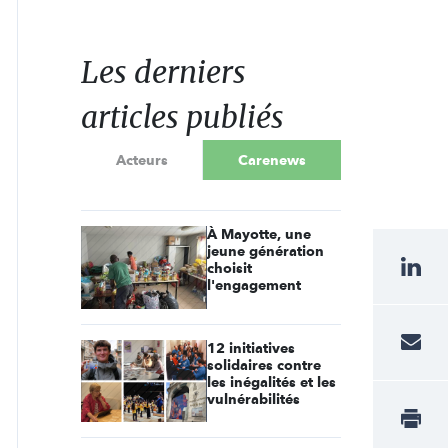
Les derniers
articles publiés
Acteurs
Carenews
À Mayotte, une
jeune génération
choisit
l'engagement
12 initiatives
solidaires contre
les inégalités et les
vulnérabilités