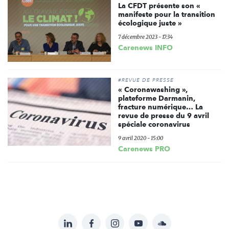
La CFDT présente son «
manifeste pour la transition
écologique juste »
7 décembre 2023 - 17:34
Carenews INFO
#REVUE DE PRESSE
« Coronawashing »,
plateforme Darmanin,
fracture numérique… La
revue de presse du 9 avril
spéciale coronavirus
9 avril 2020 - 15:00
Carenews PRO
LinkedIn
Facebook
Instagram
YouTube
Soundcloud
Suivez-