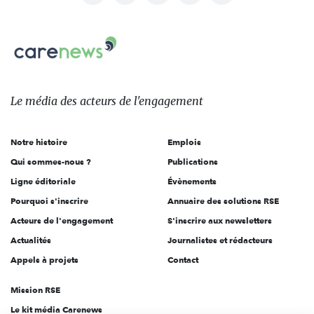
nous
Carenews,
sur:
Le
média
des
Le média
des acteurs
de l'engagement
acteurs
de
Notre histoire
Emplois
l'engagement
Qui sommes-nous ?
Publications
Ligne éditoriale
Évènements
Pourquoi s'inscrire
Annuaire des solutions RSE
Acteurs de l'engagement
S'inscrire aux newsletters
Actualités
Journalistes et rédacteurs
Appels à projets
Contact
Mission RSE
Le kit média Carenews