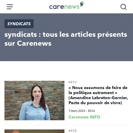
Aller
Carenews,
Menu
Rec
au
Le
contenu
média
SYNDICATS
principal
des
syndicats : tous les articles présents
acteurs
de
sur Carenews
l'engagement
#ESS
« Nous assumons de faire de
la politique autrement »
(Amandine Lebreton-Garnier,
Pacte du pouvoir de vivre)
7 mars 2024 - 18:44
Carenews INFO
#RSE