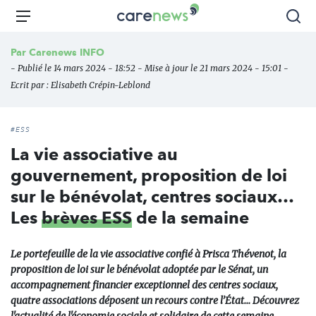
Aller
Carenews,
Menu
Rec
au
Le
contenu
média
Par
Carenews INFO
principal
des
- Publié le 14 mars 2024 - 18:52 - Mise à jour le 21 mars 2024 - 15:01 -
acteurs
Ecrit par :
Elisabeth Crépin-Leblond
de
l'engagement
#ESS
La vie associative au
gouvernement, proposition de loi
sur le bénévolat, centres sociaux…
Les
brèves ESS
de la semaine
Le portefeuille de la vie associative confié à Prisca Thévenot, la
proposition de loi sur le bénévolat adoptée par le Sénat, un
accompagnement financier exceptionnel des centres sociaux,
quatre associations déposent un recours contre l’État… Découvrez