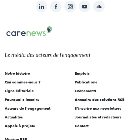
LinkedIn
Facebook
Instagram
YouTube
Soundcloud
Suivez-
nous
Carenews,
sur:
Le
média
des
Le média
des acteurs
de l'engagement
acteurs
de
Notre histoire
Emplois
l'engagement
Qui sommes-nous ?
Publications
Ligne éditoriale
Évènements
Pourquoi s'inscrire
Annuaire des solutions RSE
Acteurs de l'engagement
S'inscrire aux newsletters
Actualités
Journalistes et rédacteurs
Appels à projets
Contact
Mission RSE