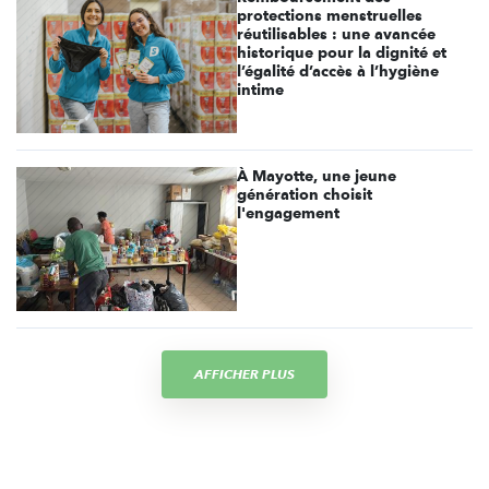
protections menstruelles
réutilisables : une avancée
historique pour la dignité et
l’égalité d’accès à l’hygiène
intime
À Mayotte, une jeune
génération choisit
l'engagement
AFFICHER PLUS