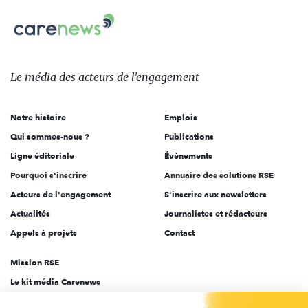
nous
Carenews,
sur:
Le
média
des
Le média
des acteurs
de l'engagement
acteurs
de
Notre histoire
Emplois
l'engagement
Qui sommes-nous ?
Publications
Ligne éditoriale
Évènements
Pourquoi s'inscrire
Annuaire des solutions RSE
Acteurs de l'engagement
S'inscrire aux newsletters
Actualités
Journalistes et rédacteurs
Appels à projets
Contact
Mission RSE
Le kit média Carenews
Groupe AEF