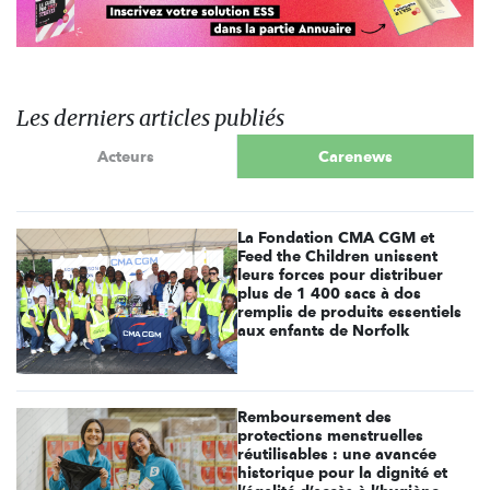
Les derniers articles publiés
Acteurs
Carenews
La Fondation CMA CGM et
Feed the Children unissent
leurs forces pour distribuer
plus de 1 400 sacs à dos
remplis de produits essentiels
aux enfants de Norfolk
Remboursement des
protections menstruelles
réutilisables : une avancée
historique pour la dignité et