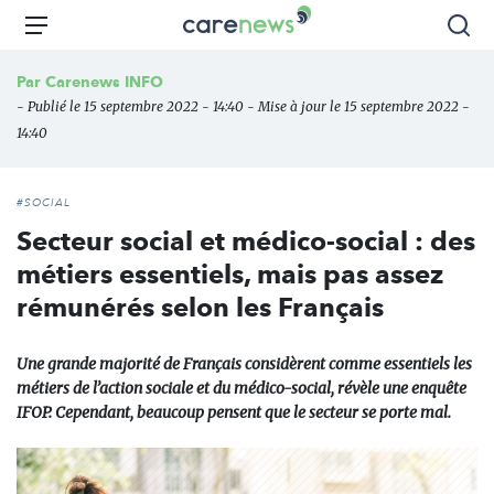
Aller
Carenews,
Menu
Rec
au
Le
contenu
média
Par
Carenews INFO
principal
des
- Publié le 15 septembre 2022 - 14:40 - Mise à jour le 15 septembre 2022 -
acteurs
14:40
de
l'engagement
#SOCIAL
Secteur social et médico-social : des
métiers essentiels, mais pas assez
rémunérés selon les Français
Une grande majorité de Français considèrent comme essentiels les
métiers de l’action sociale et du médico-social, révèle une enquête
IFOP. Cependant, beaucoup pensent que le secteur se porte mal.