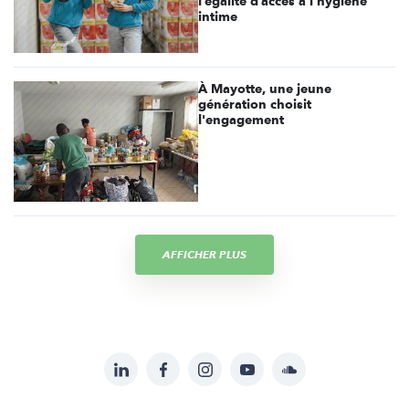
l’égalité d’accès à l’hygiène
intime
À Mayotte, une jeune
génération choisit
l'engagement
AFFICHER PLUS
LinkedIn
Facebook
Instagram
YouTube
Soundcloud
Suivez-