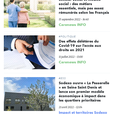
social : des métiers
essentiels, mais pas assez
rémunérés selon les Français
15 septembre 2022 - 14:40
Carenews INFO
#POLITIQUE
Des effets délétères du
Covid-19 sur l’accès aux
droits en 2021
11 juillet 2022 - 13:00
Carenews INFO
#ESS
Sodexo ouvre « La Passerelle
» en Seine Saint Denis et
lance son premier modèle
économique à impact dans
les quartiers prioritaires
21 avril 2022 - 12:04
Impact et territoires Sodexo