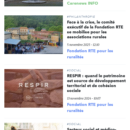
Carenews INFO
#PHILANTHROPIE
Face à la crise, le comité
exécutif de la Fondation RTE
se mobilise pour les
associations rurales
5 novembre 2025 - 12:10
Fondation RTE pour les
ruralités
#SOCIAL
RESPIR : quand le patrimoine
est source de développement
territorial et de cohésion
sociale
13 novembre 2024 - 10:07
Fondation RTE pour les
ruralités
#SOCIAL
Secteur social et médico-