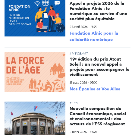
Appel à projets 2026 de la
Fondation Afnic : le
numérique au service d'une
société plus équitable
27 avril 2026 - 11:45
Fondation Afnic pour la
solidarité numérique
#MÉCÉNAT
19ᵉ édition du prix Atout
Soleil : un nouvel appel à
projets pour accompagner le
vieillissement
13 avril 2026 - 07:00
Nos Épaules et Vos Ailes
#ESS
Nouvelle composition du
Conseil économique, social
et environnemental : des
acteurs de l’ESS réagissent
5 mars 2026 - 10:48