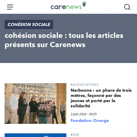
Aller
Carenews,
Menu
Rec
au
Le
contenu
média
COHÉSION SOCIALE
principal
des
cohésion sociale : tous les articles
acteurs
de
présents sur Carenews
l'engagement
#ASSOCIATIONS
Narbonne : un phare de trois
mètres, façonné par des
jeunes et porté par la
solidarité
2 juin 2026 - 10:29
Fondation Orange
#RSE