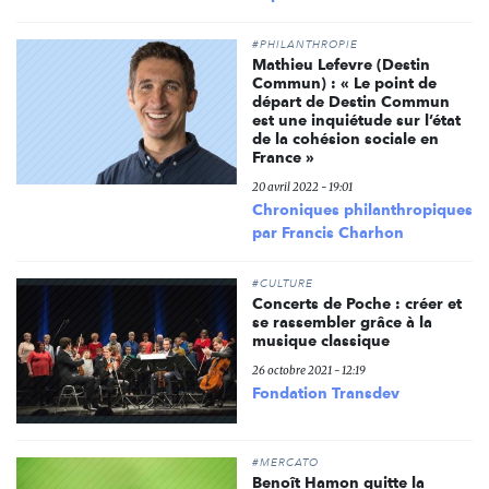
#PHILANTHROPIE
Mathieu Lefevre (Destin
Commun) : « Le point de
départ de Destin Commun
est une inquiétude sur l’état
de la cohésion sociale en
France »
20 avril 2022 - 19:01
Chroniques philanthropiques
par Francis Charhon
#CULTURE
Concerts de Poche : créer et
se rassembler grâce à la
musique classique
26 octobre 2021 - 12:19
Fondation Transdev
#MERCATO
Benoît Hamon quitte la