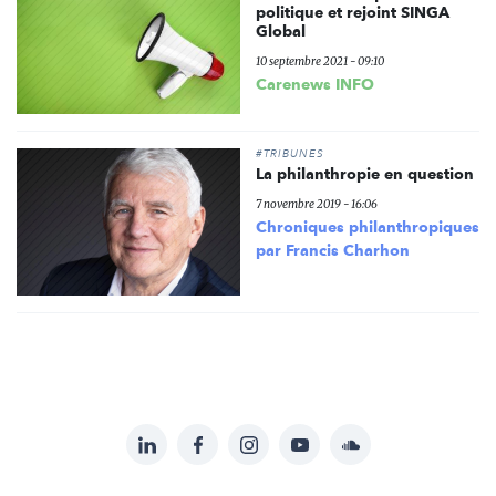
politique et rejoint SINGA
Global
10 septembre 2021 - 09:10
Carenews INFO
#TRIBUNES
La philanthropie en question
7 novembre 2019 - 16:06
Chroniques philanthropiques
par Francis Charhon
LinkedIn
Facebook
Instagram
YouTube
Soundcloud
Suivez-
nous