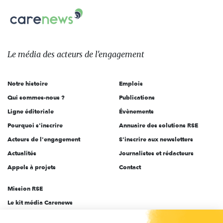
Carenews,
sur:
Le
média
des
Le média
des acteurs
de l'engagement
acteurs
de
Notre histoire
Emplois
l'engagement
Qui sommes-nous ?
Publications
Ligne éditoriale
Évènements
Pourquoi s'inscrire
Annuaire des solutions RSE
Acteurs de l'engagement
S'inscrire aux newsletters
Actualités
Journalistes et rédacteurs
Appels à projets
Contact
Mission RSE
Le kit média Carenews
Groupe AEF