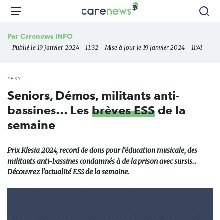
Aller
Carenews,
Menu
Rec
au
Le
contenu
média
Par
Carenews INFO
principal
des
- Publié le 19 janvier 2024 - 11:32 - Mise à jour le 19 janvier 2024 - 11:41
acteurs
de
l'engagement
#ESS
Seniors, Démos, militants anti-
bassines… Les
brèves ESS
de la
semaine
Prix Klesia 2024, record de dons pour l’éducation musicale, des
militants anti-bassines condamnés à de la prison avec sursis...
Découvrez l’actualité ESS de la semaine.