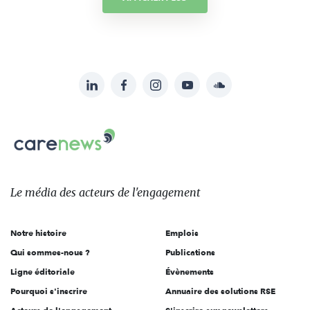
LinkedIn
Facebook
Instagram
YouTube
Soundcloud
Suivez-
nous
Carenews,
sur:
Le
média
des
Le média
des acteurs
de l'engagement
acteurs
de
Notre histoire
Emplois
l'engagement
Qui sommes-nous ?
Publications
Ligne éditoriale
Évènements
Pourquoi s'inscrire
Annuaire des solutions RSE