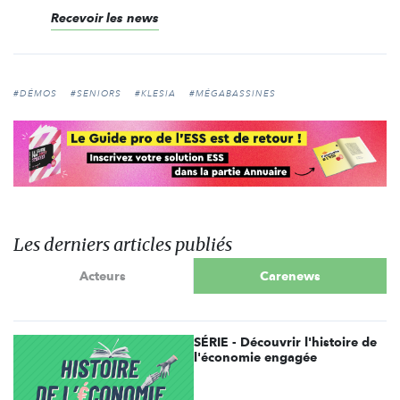
Recevoir les news
#DÉMOS
#SENIORS
#KLESIA
#MÉGABASSINES
Les derniers articles publiés
Acteurs
Carenews
SÉRIE - Découvrir l'histoire de
l'économie engagée