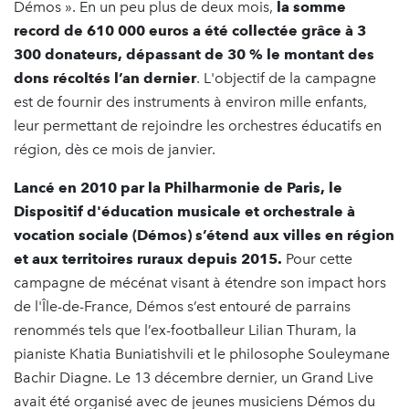
Démos ». En un peu plus de deux mois,
la somme
record de 610 000 euros a été collectée grâce à 3
300 donateurs, dépassant de 30 % le montant des
dons récoltés l’an dernier
. L'objectif de la campagne
est de fournir des instruments à environ mille enfants,
leur permettant de rejoindre les orchestres éducatifs en
région, dès ce mois de janvier.
Lancé en 2010 par la Philharmonie de Paris, le
Dispositif d'éducation musicale et orchestrale à
vocation sociale (Démos) s’étend aux villes en région
et aux territoires ruraux depuis 2015.
Pour cette
campagne de mécénat visant à étendre son impact hors
de l'Île-de-France, Démos s’est entouré de parrains
renommés tels que l’ex-footballeur Lilian Thuram, la
pianiste Khatia Buniatishvili et le philosophe Souleymane
Bachir Diagne. Le 13 décembre dernier, un Grand Live
avait été organisé avec de jeunes musiciens Démos du