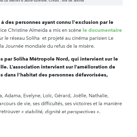
 Le Méliès à Saint-Étienne. Crédit : site de Soliha
e à des personnes ayant connu l'exclusion par le
trice Christine Almeida a mis en scène
le documentaire
ur le réseau Soliha et projeté au cinéma parisien Le
 la Journée mondiale du refus de la misère.
 par Soliha Métropole Nord, qui intervient sur le
le. L’association intervient sur l’amélioration de
cès dans l’habitat des personnes défavorisées,
 Adama, Evelyne, Loïc, Gérard, Joëlle, Nathalie,
cours de vie, ses difficultés, ses victoires et la manière
 retrouver
« stabilité, dignité et perspectives »
.