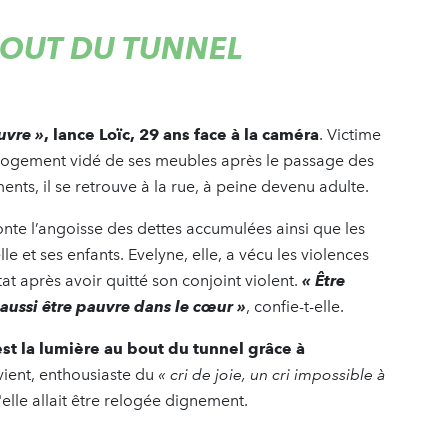
BOUT DU TUNNEL
auvre »
, lance Loïc, 29 ans face à la caméra
. Victime
n logement vidé de ses meubles après le passage des
nts, il se retrouve à la rue, à peine devenu adulte.
nte l’angoisse des dettes accumulées ainsi que les
le et ses enfants. Evelyne, elle, a vécu les violences
tat après avoir quitté son conjoint violent.
« Être
 aussi être pauvre dans le cœur »
, confie-t-elle.
st la lumière au bout du tunnel grâce à
ient, enthousiaste du
« cri de joie, un cri impossible à
u'elle allait être relogée dignement.