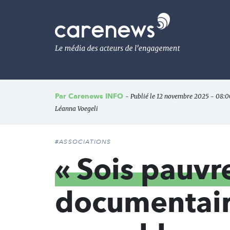
Aller
au
Carenews,
contenu
Le
principal
média
des
acteurs
de
l'engagement
Par
Carenews INFO
- Publié le 12 novembre 2025 - 08:00
Léanna Voegeli
#ASSOCIATIONS
« Sois pauvre
documentaire