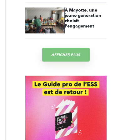
À Mayotte, une
jeune génération
choisit
l'engagement
AFFICHER PLUS