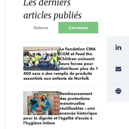
Les derniers
articles publiés
Acteurs
Carenews
La Fondation CMA
CGM et Feed the
Children unissent
leurs forces pour
distribuer plus de 1
400 sacs à dos remplis de produits
essentiels aux enfants de Norfolk
Remboursement
des protections
menstruelles
réutilisables : une
avancée historique
pour la dignité et l’égalité d’accès à
l’hygiène intime