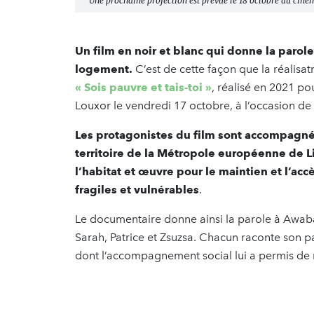
Une prochaine projection est prévue le 18 octobre au cinéma
Un film en noir et blanc qui donne la parol
logement.
C’est de cette façon que la réalisa
« Sois pauvre et tais-toi »
, réalisé en 2021 po
Louxor le vendredi 17 octobre, à l’occasion de
Les protagonistes du film sont accompagnés
territoire de la Métropole européenne de Lil
l’habitat et œuvre pour le maintien et l’ac
fragiles et vulnérables
.
Le documentaire donne ainsi la parole à Awaba,
Sarah, Patrice et Zsuzsa. Chacun raconte son par
dont l’accompagnement social lui a permis de