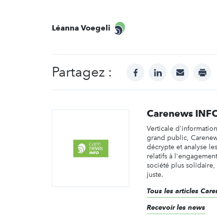
Léanna Voegeli
Partagez :
facebook
linkedin
mail
prin
Carenews INF
Verticale d'informatio
grand public, Carene
décrypte et analyse les 
relatifs à l'engagemen
société plus solidaire,
juste.
Tous les articles Ca
Recevoir les news