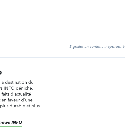
t
Signaler un contenu inapproprié
O
n à destination du
ws INFO déniche,
faits d'actualité
t en faveur d'une
 plus durable et plus
renews INFO