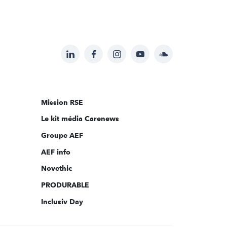
LinkedIn
Facebook
Instagram
YouTube
Soundcloud
Suivez-
nous
sur:
Mission RSE
Le kit média Carenews
Groupe AEF
AEF info
Novethic
PRODURABLE
Inclusiv Day