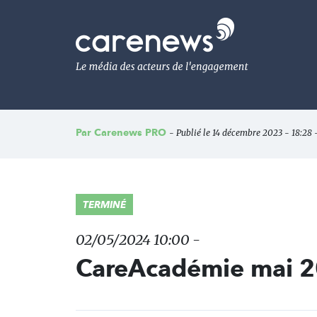
Aller
au
Carenews,
contenu
Le
principal
média
des
acteurs
de
l'engagement
Par
Carenews PRO
- Publié le 14 décembre 2023 - 18:28 
TERMINÉ
02/05/2024 10:00 -
CareAcadémie mai 