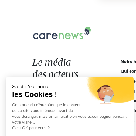
Carenews,
Le
média
des
acteurs
Le média
Notre h
de
des acteurs
Qui so
l'engagement
Ligne é
de l'engagement
Salut c'est nous...
Pourquo
les Cookies !
Acteur
On a attendu d'être sûrs que le contenu
de ce site vous intéresse avant de
Actuali
vous déranger, mais on aimerait bien vous accompagner pendant
Appels 
votre visite...
C'est OK pour vous ?