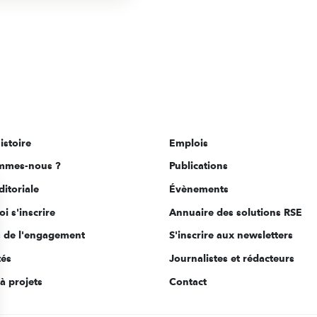
istoire
Emplois
mmes-nous ?
Publications
ditoriale
Évènements
i s'inscrire
Annuaire des solutions RSE
s de l'engagement
S'inscrire aux newsletters
tés
Journalistes et rédacteurs
à projets
Contact