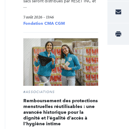
sacs seront distribués par RESET INC et
...
7 août 2026 - 13:46
Fondation CMA CGM
#ASSOCIATIONS
Remboursement des protections
menstruelles réutilisables : une
avancée historique pour la
dignité et l’égalité d’accès à
l’hygiène intime