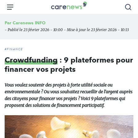
Aller
Carenews,
Menu
Rec
au
Le
contenu
média
Par
Carenews INFO
principal
des
- Publié le 23 février 2026 - 10:00 - Mise à jour le 23 février 2026 - 10:13
acteurs
de
l'engagement
#FINANCE
Crowdfunding
: 9 plateformes pour
financer vos projets
Vous voulez soutenir des projets à forte utilité sociale ou
environnementale ? Ou vous souhaitez recueillir de l’argent auprès
des citoyens pour financer vos projets ? Voici 9 plateformes qui
proposent des solutions de financement participatif.