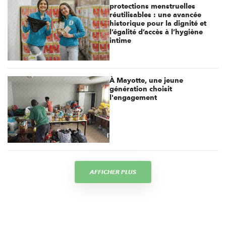
protections menstruelles
réutilisables : une avancée
historique pour la dignité et
l’égalité d’accès à l’hygiène
intime
À Mayotte, une jeune
génération choisit
l'engagement
AFFICHER PLUS