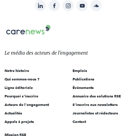
LinkedIn
Facebook
Instagram
YouTube
Soundcloud
Suivez-
nous
Carenews,
sur:
Le
média
des
Le média
des acteurs
de l'engagement
acteurs
de
Notre histoire
Emplois
l'engagement
Qui sommes-nous ?
Publications
Ligne éditoriale
Évènements
Pourquoi s'inscrire
Annuaire des solutions RSE
Acteurs de l'engagement
S'inscrire aux newsletters
Actualités
Journalistes et rédacteurs
Appels à projets
Contact
Mission RSE