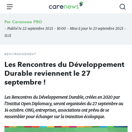
Aller
Carenews,
Menu
Rec
au
Le
contenu
média
Par
Carenews PRO
principal
des
- Publié le 22 septembre 2021 - 10:00 - Mise à jour le 23 septembre 2021 -
acteurs
11:11
de
l'engagement
#ENVIRONNEMENT
Les Rencontres du Développement
Durable reviennent le 27
septembre !
Les Rencontres du Développement Durable, créées en 2020 par
l’Institut Open Diplomacy, seront organisées du 27 septembre au
14 octobre. ONG, entreprises, associations ont prévu de se
rassembler pour échanger sur la transition écologique.