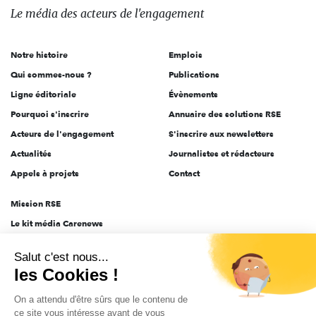
des
Le média
des acteurs
de l'engagement
acteurs
de
Notre histoire
Emplois
l'engagement
Qui sommes-nous ?
Publications
Ligne éditoriale
Évènements
Pourquoi s'inscrire
Annuaire des solutions RSE
Acteurs de l'engagement
S'inscrire aux newsletters
Actualités
Journalistes et rédacteurs
Appels à projets
Contact
Mission RSE
Le kit média Carenews
Groupe AEF
Salut c'est nous...
AEF info
les Cookies !
Novethic
On a attendu d'être sûrs que le contenu de
PRODURABLE
ce site vous intéresse avant de vous