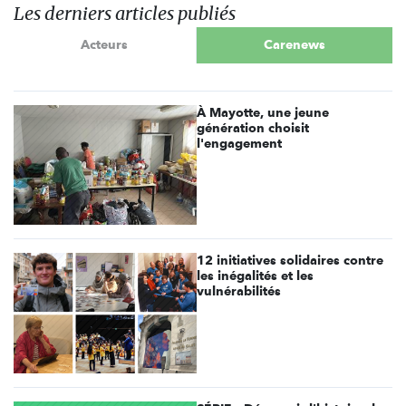
Les derniers articles publiés
Acteurs
Carenews
À Mayotte, une jeune
génération choisit
l'engagement
12 initiatives solidaires contre
les inégalités et les
vulnérabilités