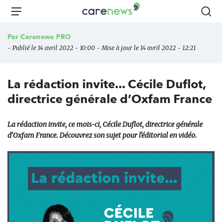
Aller
Carenews,
Menu
Rec
au
Le
contenu
média
Par
Carenews PRO
principal
des
- Publié le 14 avril 2022 - 10:00 - Mise à jour le 14 avril 2022 - 12:21
acteurs
de
l'engagement
La rédaction invite... Cécile Duflot,
directrice générale d’Oxfam France
La rédaction invite, ce mois-ci, Cécile Duflot, directrice générale
d’Oxfam France. Découvrez son sujet pour l'éditorial en vidéo.