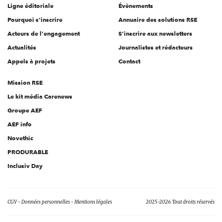
Ligne éditoriale
Évènements
Pourquoi s'inscrire
Annuaire des solutions RSE
Acteurs de l'engagement
S'inscrire aux newsletters
Actualités
Journalistes et rédacteurs
Appels à projets
Contact
Mission RSE
Le kit média Carenews
Groupe AEF
AEF info
Novethic
PRODURABLE
Inclusiv Day
CGV
Données personnelles
Mentions légales
2025-2026 Tout droits réservés