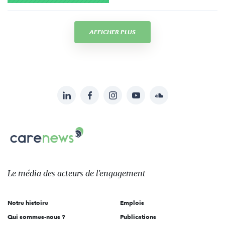
AFFICHER PLUS
LinkedIn
Facebook
Instagram
YouTube
Soundcloud
Suivez-
nous
Carenews,
sur:
Le
média
des
Le média
des acteurs
de l'engagement
acteurs
de
Notre histoire
Emplois
l'engagement
Qui sommes-nous ?
Publications