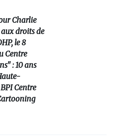
our Charlie
 aux droits de
HP, le 8
au Centre
ns" : 10 ans
 Haute-
a BPI Centre
 Cartooning