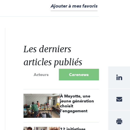
Ajouter à mes favoris
Les derniers
articles publiés
Acteurs
Carenews
À Mayotte, une
jeune génération
choisit
l'engagement
12 initiatives