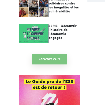
solidaires contre
les inégalités et les
vulnérabilités
SÉRIE - Découvrir
l'histoire de
l'économie
engagée
AFFICHER PLUS