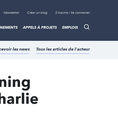
Newsletter
Créer un blog
S'inscrire / Se connecter
ÈNEMENTS
APPELS À PROJETS
EMPLOIS
Recherche
cevoir les news
Tous les articles de l'acteur
oning
arlie