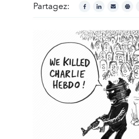
Partagez:
facebook
linkedin
mail
print