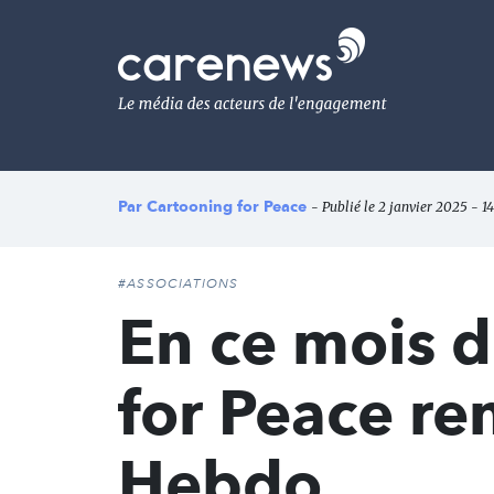
Aller
au
Carenews,
contenu
Le
principal
média
des
acteurs
de
l'engagement
Par
Cartooning for Peace
- Publié le 2 janvier 2025 - 1
#ASSOCIATIONS
En ce mois d
for Peace r
Hebdo