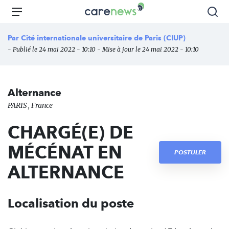
Aller
Carenews,
Menu
Rec
au
Le
contenu
média
Par
Cité internationale universitaire de Paris (CIUP)
principal
des
- Publié le 24 mai 2022 - 10:10 - Mise à jour le 24 mai 2022 - 10:10
acteurs
de
l'engagement
Alternance
PARIS , France
CHARGÉ(E) DE
MÉCÉNAT EN
POSTULER
ALTERNANCE
Localisation du poste