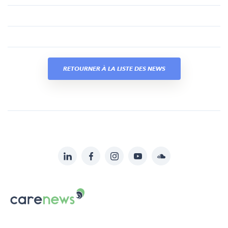
RETOURNER À LA LISTE DES NEWS
LinkedIn
Facebook
Instagram
YouTube
Soundcloud
Suivez-
nous
Carenews,
sur:
Le
média