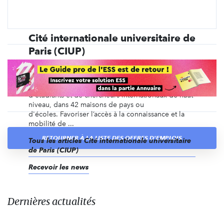
Cité internationale universitaire de
Paris (CIUP)
Créé en 1925, la Cité internationale universitaire de
Paris est une Fondation privée reconnue d'utilité
publique, entièrement dédiée à l'accueil
d'étudiants et de chercheurs internationaux de haut
niveau, dans 42 maisons de pays ou
d'écoles. Favoriser l’accès à la connaissance et la
mobilité de ...
RETOURNER À LA LISTE DES OFFRES D'EMPLOIS
Tous les articles Cité internationale universitaire
de Paris (CIUP)
Recevoir les news
Dernières actualités