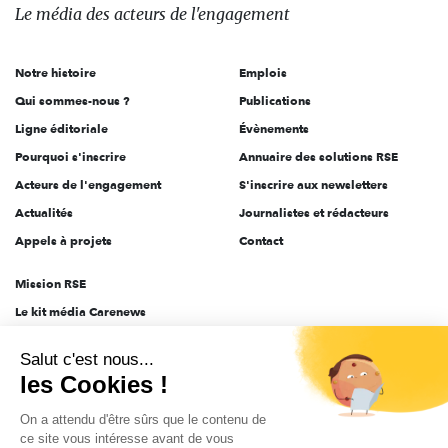
des
Le média
des acteurs
de l'engagement
acteurs
de
Notre histoire
Emplois
l'engagement
Qui sommes-nous ?
Publications
Ligne éditoriale
Évènements
Pourquoi s'inscrire
Annuaire des solutions RSE
Acteurs de l'engagement
S'inscrire aux newsletters
Actualités
Journalistes et rédacteurs
Appels à projets
Contact
Mission RSE
Le kit média Carenews
Groupe AEF
Salut c'est nous...
AEF info
les Cookies !
Novethic
On a attendu d'être sûrs que le contenu de
PRODURABLE
ce site vous intéresse avant de vous