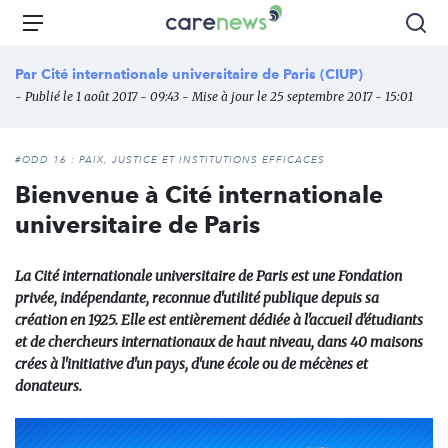
Aller
Carenews,
Menu
Rec
au
Le
contenu
média
Par
Cité internationale universitaire de Paris (CIUP)
principal
des
- Publié le 1 août 2017 - 09:43 - Mise à jour le 25 septembre 2017 - 15:01
acteurs
de
l'engagement
#ODD 16 : PAIX, JUSTICE ET INSTITUTIONS EFFICACES
Bienvenue à Cité internationale
universitaire de Paris
La Cité internationale universitaire de Paris est une Fondation
privée, indépendante, reconnue d'utilité publique depuis sa
création en 1925. Elle est entièrement dédiée à l'accueil d'étudiants
et de chercheurs internationaux de haut niveau, dans 40 maisons
crées à l'initiative d'un pays, d'une école ou de mécènes et
donateurs.