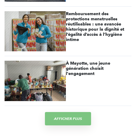
Remboursement des
protections menstruelles
réutilisables : une avancée
historique pour la dignité et
l’égalité d’accès à l’hygiène
intime
À Mayotte, une jeune
génération choisit
l'engagement
AFFICHER PLUS