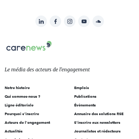
LinkedIn
Facebook
Instagram
YouTube
Soundcloud
Suivez-
nous
Carenews,
sur:
Le
média
des
Le média
des acteurs
de l'engagement
acteurs
de
Notre histoire
Emplois
l'engagement
Qui sommes-nous ?
Publications
Ligne éditoriale
Évènements
Pourquoi s'inscrire
Annuaire des solutions RSE
Acteurs de l'engagement
S'inscrire aux newsletters
Actualités
Journalistes et rédacteurs