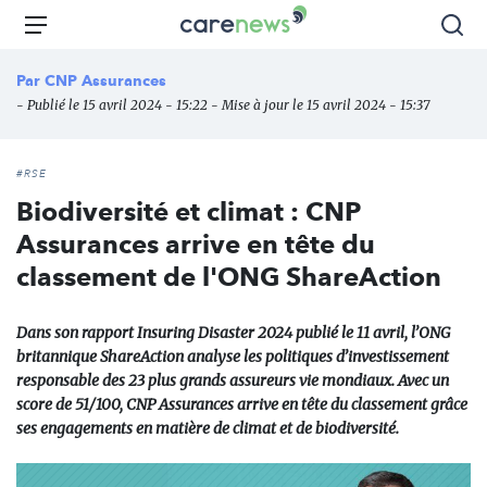
Aller
Carenews,
Menu
Rec
au
Le
contenu
média
Par
CNP Assurances
principal
des
- Publié le 15 avril 2024 - 15:22 - Mise à jour le 15 avril 2024 - 15:37
acteurs
de
l'engagement
#RSE
Biodiversité et climat : CNP
Assurances arrive en tête du
classement de l'ONG ShareAction
Dans son rapport Insuring Disaster 2024 publié le 11 avril, l’ONG
britannique ShareAction analyse les politiques d’investissement
responsable des 23 plus grands assureurs vie mondiaux. Avec un
score de 51/100, CNP Assurances arrive en tête du classement grâce
ses engagements en matière de climat et de biodiversité.