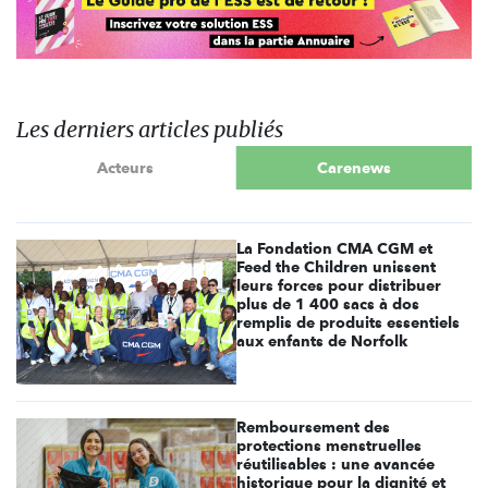
Les derniers articles publiés
Acteurs
Carenews
La Fondation CMA CGM et
Feed the Children unissent
leurs forces pour distribuer
plus de 1 400 sacs à dos
remplis de produits essentiels
aux enfants de Norfolk
Remboursement des
protections menstruelles
réutilisables : une avancée
historique pour la dignité et