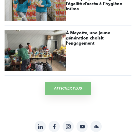
l’égalité d’accès à l’hygiène
intime
À Mayotte, une jeune
génération choisit
l'engagement
AFFICHER PLUS
LinkedIn
Facebook
Instagram
YouTube
Soundcloud
Suivez-