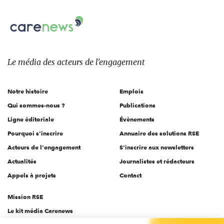
nous
Carenews,
sur:
Le
média
des
Le média
des acteurs
de l'engagement
acteurs
de
Notre histoire
Emplois
l'engagement
Qui sommes-nous ?
Publications
Ligne éditoriale
Évènements
Pourquoi s'inscrire
Annuaire des solutions RSE
Acteurs de l'engagement
S'inscrire aux newsletters
Actualités
Journalistes et rédacteurs
Appels à projets
Contact
Mission RSE
Le kit média Carenews