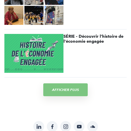
SÉRIE - Découvrir l'histoire de
l'économie engagée
AFFICHER PLUS
LinkedIn
Facebook
Instagram
YouTube
Soundcloud
Suivez-