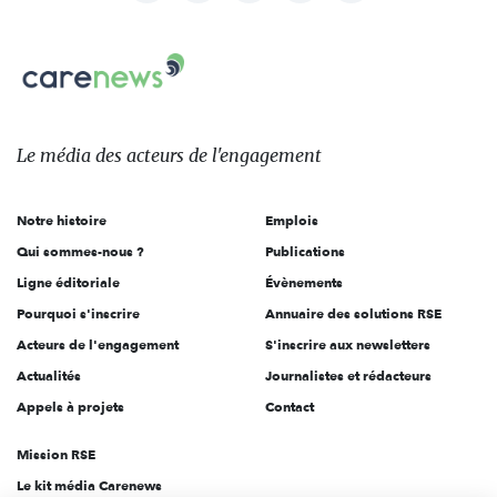
nous
Carenews,
sur:
Le
média
des
Le média
des acteurs
de l'engagement
acteurs
de
Notre histoire
Emplois
l'engagement
Qui sommes-nous ?
Publications
Ligne éditoriale
Évènements
Pourquoi s'inscrire
Annuaire des solutions RSE
Acteurs de l'engagement
S'inscrire aux newsletters
Actualités
Journalistes et rédacteurs
Appels à projets
Contact
Mission RSE
Le kit média Carenews