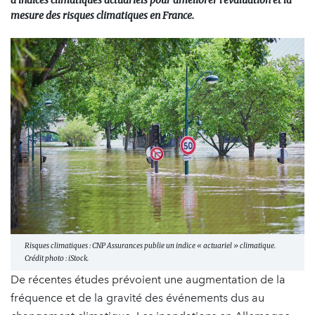
d’indices climatiques actuariels pour améliorer l’évaluation et la
mesure des risques climatiques en France.
Risques climatiques : CNP Assurances publie un indice « actuariel » climatique.
Crédit photo : iStock.
De récentes études prévoient une augmentation de la
fréquence et de la gravité des événements dus au