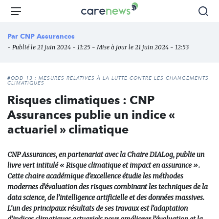
Aller
Carenews,
Menu
Rec
au
Le
contenu
média
Par
CNP Assurances
principal
des
- Publié le 21 juin 2024 - 11:25 - Mise à jour le 21 juin 2024 - 12:53
acteurs
de
l'engagement
#ODD 13 : MESURES RELATIVES À LA LUTTE CONTRE LES CHANGEMENTS
CLIMATIQUES
Risques climatiques : CNP
Assurances publie un indice «
actuariel » climatique
CNP Assurances, en partenariat avec la Chaire DIALog, publie un
livre vert intitulé « Risque climatique et impact en assurance ».
Cette chaire académique d’excellence étudie les méthodes
modernes d’évaluation des risques combinant les techniques de la
data science, de l’intelligence artificielle et des données massives.
L’un des principaux résultats de ses travaux est l’adaptation