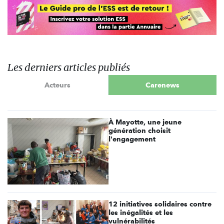
Les derniers articles publiés
Acteurs
Carenews
À Mayotte, une jeune
génération choisit
l'engagement
12 initiatives solidaires contre
les inégalités et les
vulnérabilités