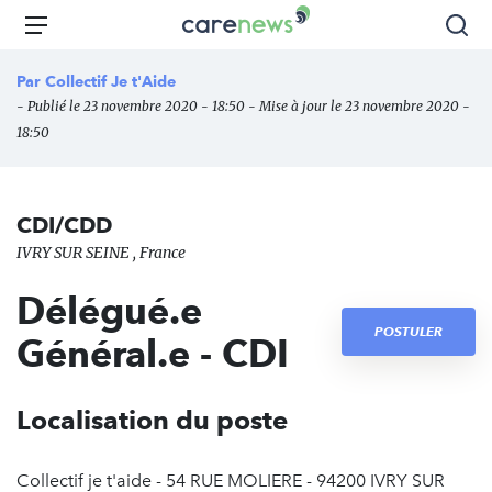
Aller
Carenews,
Menu
Rec
au
Le
contenu
média
Par
Collectif Je t'Aide
principal
des
- Publié le 23 novembre 2020 - 18:50 - Mise à jour le 23 novembre 2020 -
acteurs
18:50
de
l'engagement
CDI/CDD
IVRY SUR SEINE , France
Délégué.e
POSTULER
Général.e - CDI
Localisation du poste
Collectif je t'aide - 54 RUE MOLIERE - 94200 IVRY SUR