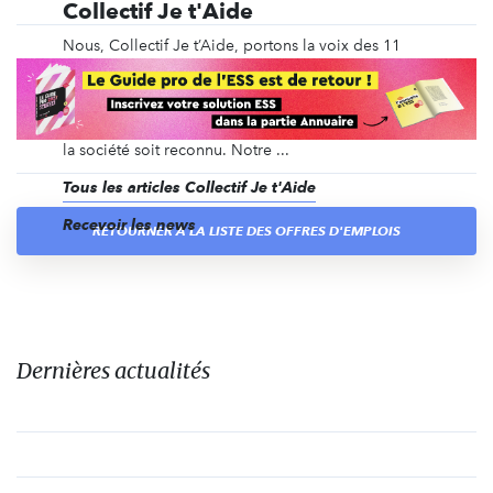
Collectif Je t'Aide
Nous, Collectif Je t’Aide, portons la voix des 11
millions d’aidant.e.s. Le Collectif, composé de 30
structures, se mobilise chaque jour pour que les
aidant.e.s soient reconnu.e.s et épaulé.e.s, qu’ils-
elles aient des droits concrets et que leur apport à
la société soit reconnu. Notre ...
Tous les articles Collectif Je t'Aide
Recevoir les news
RETOURNER À LA LISTE DES OFFRES D'EMPLOIS
Dernières actualités