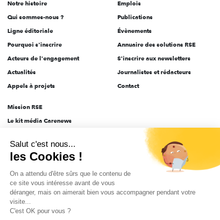
Notre histoire
Emplois
l'engagement
Qui sommes-nous ?
Publications
Ligne éditoriale
Évènements
Pourquoi s'inscrire
Annuaire des solutions RSE
Acteurs de l'engagement
S'inscrire aux newsletters
Actualités
Journalistes et rédacteurs
Appels à projets
Contact
Mission RSE
Le kit média Carenews
Groupe AEF
Salut c'est nous...
AEF info
les Cookies !
Novethic
On a attendu d'être sûrs que le contenu de
PRODURABLE
ce site vous intéresse avant de vous
Inclusiv Day
déranger, mais on aimerait bien vous accompagner pendant votre
visite...
C'est OK pour vous ?