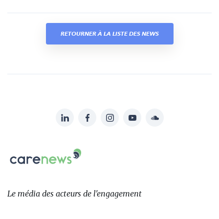
RETOURNER À LA LISTE DES NEWS
LinkedIn
Facebook
Instagram
YouTube
Soundcloud
Suivez-
nous
Carenews,
sur:
Le
média
des
Le média
des acteurs
de l'engagement
acteurs
de