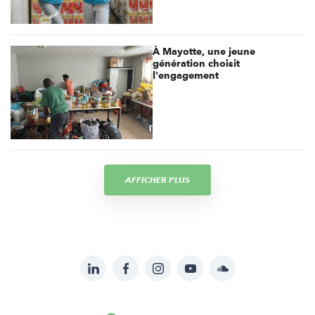
À Mayotte, une jeune
génération choisit
l'engagement
AFFICHER PLUS
LinkedIn
Facebook
Instagram
YouTube
Soundcloud
Suivez-
nous