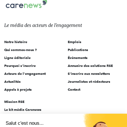
Carenews,
sur:
Le
média
des
Le média
des acteurs
de l'engagement
acteurs
de
Notre histoire
Emplois
l'engagement
Qui sommes-nous ?
Publications
Ligne éditoriale
Évènements
Pourquoi s'inscrire
Annuaire des solutions RSE
Acteurs de l'engagement
S'inscrire aux newsletters
Actualités
Journalistes et rédacteurs
Appels à projets
Contact
Mission RSE
Le kit média Carenews
Groupe AEF
Salut c'est nous...
AEF info