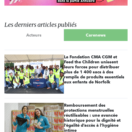
Les derniers articles publiés
Acteurs
Carenews
La Fondation CMA CGM et
Feed the Children unissent
leurs forces pour distribuer
plus de 1 400 sacs à dos
remplis de produits essentiels
aux enfants de Norfolk
Remboursement des
protections menstruelles
réutilisables : une avancée
historique pour la dignité et
l’égalité d’accès à l’hygiène
intime