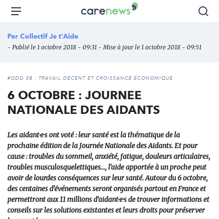
Aller
Carenews,
Menu
Rec
au
Le
contenu
média
Par
Collectif Je t'Aide
principal
des
- Publié le 1 octobre 2018 - 09:31 - Mise à jour le 1 octobre 2018 - 09:51
acteurs
de
l'engagement
#ODD 08 : TRAVAIL DÉCENT ET CROISSANCE ÉCONOMIQUE
6 OCTOBRE : JOURNEE
NATIONALE DES AIDANTS
Les aidant​·e·​s ont voté​ : leur santé est la thématique de la
prochaine édition de la Journée Nationale des Aidants. Et pour
cause : troubles du sommeil, anxiété, fatigue, douleurs articulaires,
troubles musculosquelettiques..., l’aide apportée à un proche peut
avoir de lourdes conséquences sur leur santé. Autour du 6 octobre,
des centaines d’événements seront organisés partout en France et
permettront aux 11 millions d’aidant​·e·​s de trouver informations et
conseils sur les solutions existantes et leurs droits pour préserver