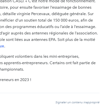
Fondation CASD. « C’est notre mode de fonctionnement.
toire, pour ensuite favoriser l’essaimage de bonnes
, détaille virginie Percevaux, déléguée générale. Sur
énéficier d’un soutien total de 150 000 euros, afin de
tion des programmes éducatifs ou l’aide à l’essaimage.
 d’agir auprès des antennes régionales de l’association.
le sont liées aux antennes EPA. Soit plus de la moitié
aux
.
liquent volontiers dans les mini-entreprises,
apprentis-entrepreneurs. Certains ont fait partie de
 championnats.
preneurs en 2023 !
t
Signaler un contenu inapproprié