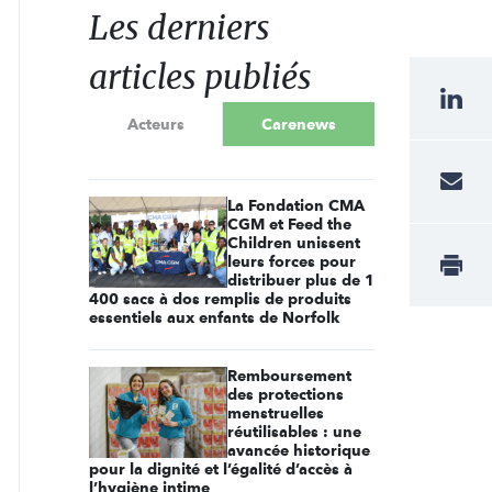
Les derniers
articles publiés
Acteurs
Carenews
La Fondation CMA
CGM et Feed the
Children unissent
leurs forces pour
distribuer plus de 1
400 sacs à dos remplis de produits
essentiels aux enfants de Norfolk
Remboursement
des protections
menstruelles
réutilisables : une
avancée historique
pour la dignité et l’égalité d’accès à
l’hygiène intime