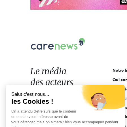
Carenews,
Le
média
des
acteurs
Le média
Notre h
de
des acteurs
Qui so
l'engagement
Ligne é
de l'engagement
Salut c'est nous...
Pourquo
les Cookies !
Acteur
On a attendu d'être sûrs que le contenu
de ce site vous intéresse avant de
Actuali
vous déranger, mais on aimerait bien vous accompagner pendant
Appels 