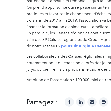
partenariat s’amplifie et remonte jusqu’à la 
On prend appui sur ce qui se passe sur un terri
pratiques et favoriser le changement d’échelle»
trois ans, de 2017 à fin 2019, l’association va b
financer la formation d’animateurs, l’améliora
En parallèle, les Caisses régionales continuent
« 25 des 39 Caisses régionales de Crédit Agrico
de notre réseau ! »
poursuit Virginie Percev
Les collaborateurs des Caisses régionales s’imp
notamment pour du coaching auprès des jeunes 
jurys, ou bien remis un prix dans le cadre des
Ambition de l’association : 100 000 mini entre
Partagez :
facebook
linkedin
mail
prin