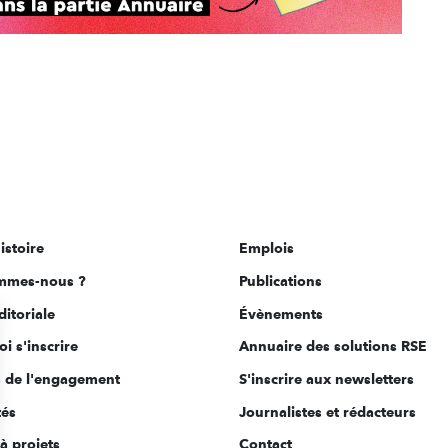
istoire
Emplois
mmes-nous ?
Publications
ditoriale
Évènements
i s'inscrire
Annuaire des solutions RSE
s de l'engagement
S'inscrire aux newsletters
tés
Journalistes et rédacteurs
à projets
Contact