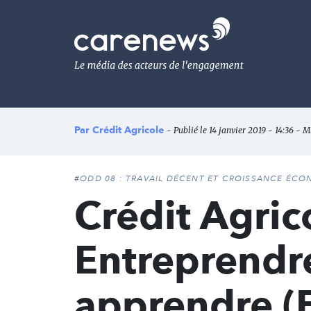
Aller
au
Carenews,
contenu
Le
principal
média
des
acteurs
de
l'engagement
Par
Crédit Agricole
- Publié le 14 janvier 2019 - 14:36 - M
#ODD 08 : TRAVAIL DÉCENT ET CROISSANCE ÉC
Crédit Agric
Entreprendr
apprendre (