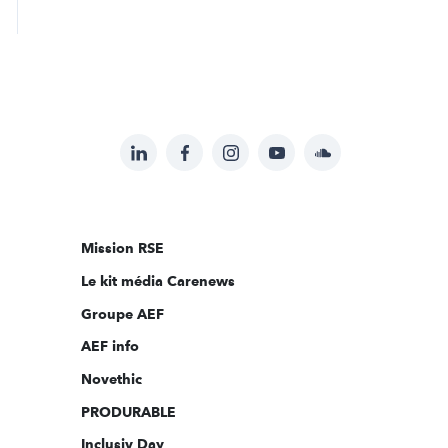
LinkedIn
Facebook
Instagram
YouTube
Soundcloud
Suivez-
nous
sur:
Mission RSE
Le kit média Carenews
Groupe AEF
AEF info
Novethic
PRODURABLE
Inclusiv Day