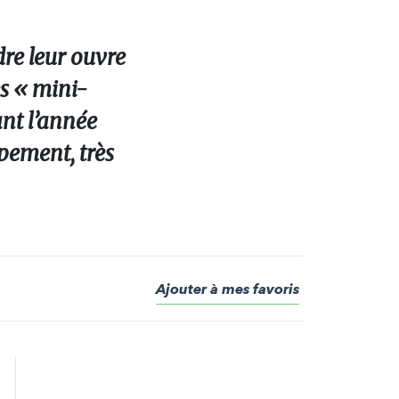
re leur ouvre
es « mini-
ant l’année
ppement, très
Ajouter à mes favoris