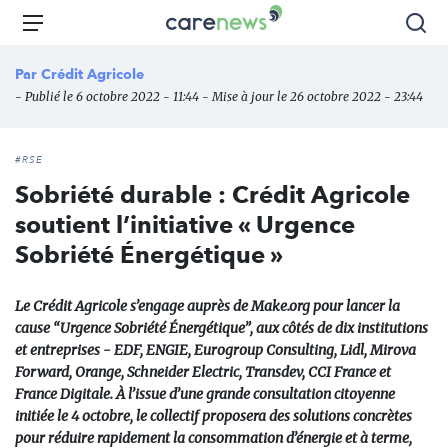
Aller
Carenews,
Menu
Rec
au
Le
contenu
média
Par
Crédit Agricole
principal
des
- Publié le 6 octobre 2022 - 11:44 - Mise à jour le 26 octobre 2022 - 23:44
acteurs
de
l'engagement
#RSE
Sobriété durable : Crédit Agricole
soutient l’initiative « Urgence
Sobriété Énergétique »
Le Crédit Agricole s’engage auprès de Make.org pour lancer la
cause “Urgence Sobriété Énergétique”, aux côtés de dix institutions
et entreprises - EDF, ENGIE, Eurogroup Consulting, Lidl, Mirova
Forward, Orange, Schneider Electric, Transdev, CCI France et
France Digitale. À l’issue d’une grande consultation citoyenne
initiée le 4 octobre, le collectif proposera des solutions concrètes
pour réduire rapidement la consommation d’énergie et à terme,