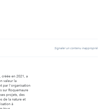
t
Signaler un contenu inapproprié
r, créée en 2021, a
n valeur la
 par l'organisation
ls sur Roquemaure
 ses projets, des
 de la nature et
isation à
s tous ...