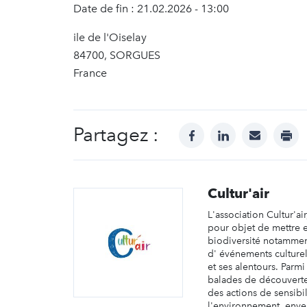
Date de fin : 21.02.2026 - 13:00
ile de l'Oiselay
84700, SORGUES
France
Partagez :
facebook
linkedin
mail
prin
Cultur'air
L'association Cultur'ai
pour objet de mettre e
biodiversité notamment
d' événements culture
et ses alentours. Parmi
balades de découvertes
des actions de sensibil
l'environnement, enver