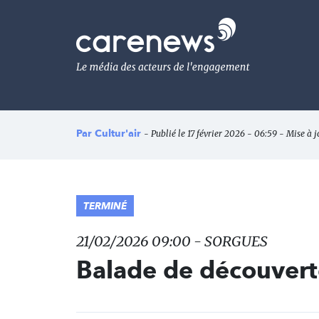
Aller
au
Carenews,
contenu
Le
principal
média
des
acteurs
de
l'engagement
Par
Cultur'air
- Publié le 17 février 2026 - 06:59 - Mise à j
TERMINÉ
21/02/2026 09:00 - SORGUES
Balade de découvert