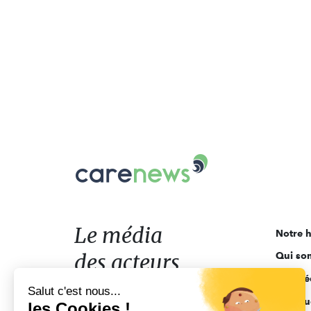
Carenews,
Le
média
des
acteurs
Le média
Notre h
de
des acteurs
Qui so
l'engagement
Ligne é
de l'engagement
Salut c'est nous...
Pourquo
les Cookies !