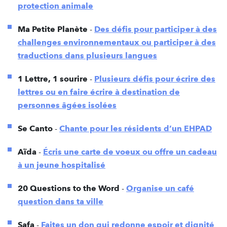
protection animale
Ma Petite Planète
-
Des défis pour participer à des
challenges environnementaux ou participer à des
traductions dans plusieurs langues
1 Lettre, 1 sourire
-
Plusieurs défis pour écrire des
lettres ou en faire écrire à destination de
personnes âgées isolées
Se Canto
-
Chante pour les résidents d’un EHPAD
Aïda
-
Écris une carte de voeux ou offre un cadeau
à un jeune hospitalisé
20 Questions to the Word
-
Organise un café
question dans ta ville
Safa
-
Faites un don qui redonne espoir et dignité