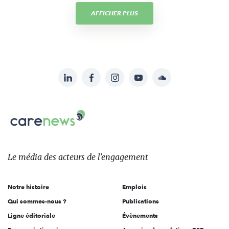
AFFICHER PLUS
LinkedIn
Facebook
Instagram
YouTube
Soundcloud
Suivez-
nous
Carenews,
sur:
Le
média
des
Le média
des acteurs
de l'engagement
acteurs
de
Notre histoire
Emplois
l'engagement
Qui sommes-nous ?
Publications
Ligne éditoriale
Évènements