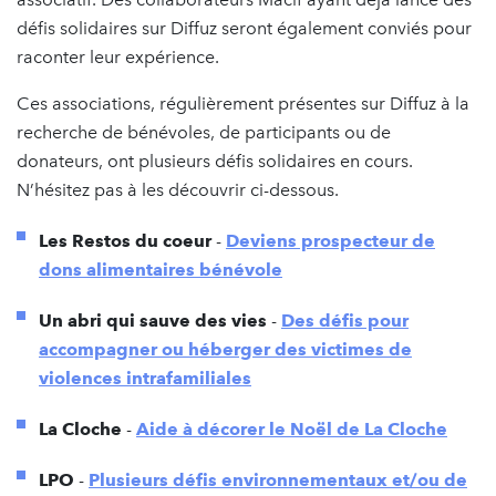
défis solidaires sur Diffuz seront également conviés pour
raconter leur expérience.
Ces associations, régulièrement présentes sur Diffuz à la
recherche de bénévoles, de participants ou de
donateurs, ont plusieurs défis solidaires en cours.
N’hésitez pas à les découvrir ci-dessous.
Les Restos du coeur
-
Deviens prospecteur de
dons alimentaires bénévole
Un abri qui sauve des vies
-
Des défis pour
accompagner ou héberger des victimes de
violences intrafamiliales
La Cloche
-
Aide à décorer le Noël de La Cloche
LPO
-
Plusieurs défis environnementaux et/ou de