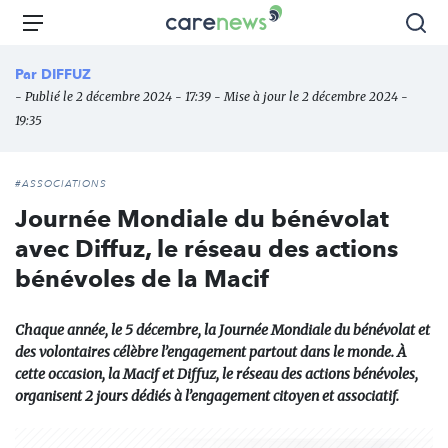
Aller
Carenews,
Menu
Rec
au
Le
contenu
média
Par
DIFFUZ
principal
des
- Publié le 2 décembre 2024 - 17:39 - Mise à jour le 2 décembre 2024 -
acteurs
19:35
de
l'engagement
#ASSOCIATIONS
Journée Mondiale du bénévolat
avec Diffuz, le réseau des actions
bénévoles de la Macif
Chaque année, le 5 décembre, la Journée Mondiale du bénévolat et
des volontaires célèbre l’engagement partout dans le monde. À
cette occasion, la Macif et Diffuz, le réseau des actions bénévoles,
organisent 2 jours dédiés à l’engagement citoyen et associatif.