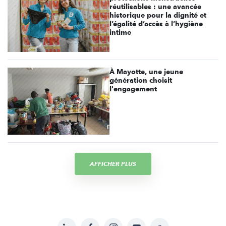
réutilisables : une avancée
historique pour la dignité et
l’égalité d’accès à l’hygiène
intime
À Mayotte, une jeune
génération choisit
l'engagement
AFFICHER PLUS
LinkedIn
Facebook
Instagram
YouTube
Soundcloud