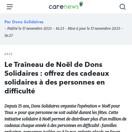
Aller
Carenews,
Menu
Rec
au
Le
contenu
média
Par
Dons Solidaires
principal
des
- Publié le 17 novembre 2025 - 16:23 - Mise à jour le 17 novembre 2025 -
acteurs
16:27
de
l'engagement
#RSE
Le Traîneau de Noël de Dons
Solidaires : offrez des cadeaux
solidaires à des personnes en
difficulté
Depuis 15 ans, Dons Solidaires organise l’opération « Noël pour
Tous » pour que personne ne soit oublié durant les fêtes. Cette
initiative solidaire à Noël permet de distribuer plus d’un million de
cadeaux chaque année à des personnes en difficulté : familles