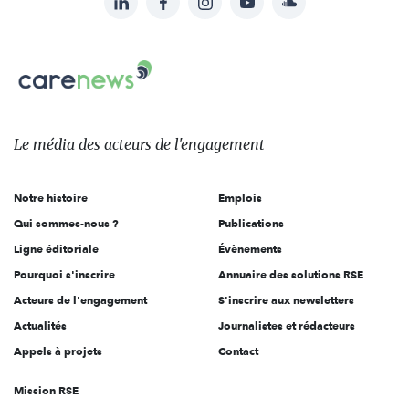
Suivez-
nous
Carenews,
sur:
Le
média
des
Le média
des acteurs
de l'engagement
acteurs
de
Notre histoire
Emplois
l'engagement
Qui sommes-nous ?
Publications
Ligne éditoriale
Évènements
Pourquoi s'inscrire
Annuaire des solutions RSE
Acteurs de l'engagement
S'inscrire aux newsletters
Actualités
Journalistes et rédacteurs
Appels à projets
Contact
Mission RSE