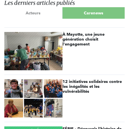
Les derniers articles publiés
Acteurs
Carenews
À Mayotte, une jeune
génération choisit
l'engagement
12 initiatives solidaires contre
les inégalités et les
vulnérabilités
SÉRIE - Découvrir l'histoire de