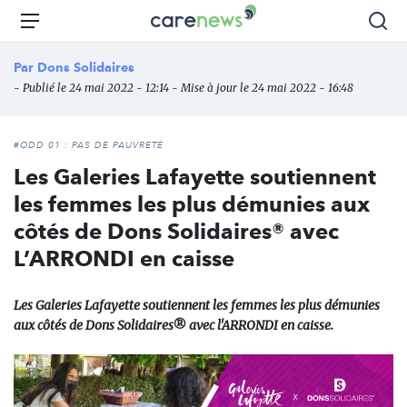
Aller
Carenews,
Menu
Rec
au
Le
contenu
média
Par
Dons Solidaires
principal
des
- Publié le 24 mai 2022 - 12:14 - Mise à jour le 24 mai 2022 - 16:48
acteurs
de
l'engagement
#ODD 01 : PAS DE PAUVRETÉ
Les Galeries Lafayette soutiennent
les femmes les plus démunies aux
côtés de Dons Solidaires® avec
L’ARRONDI en caisse
Les Galeries Lafayette soutiennent les femmes les plus démunies
aux côtés de Dons Solidaires® avec l'ARRONDI en caisse.