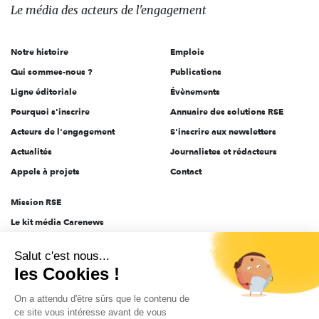
des
Le média
des acteurs
de l'engagement
acteurs
de
Notre histoire
Emplois
l'engagement
Qui sommes-nous ?
Publications
Ligne éditoriale
Évènements
Pourquoi s'inscrire
Annuaire des solutions RSE
Acteurs de l'engagement
S'inscrire aux newsletters
Actualités
Journalistes et rédacteurs
Appels à projets
Contact
Mission RSE
Le kit média Carenews
Groupe AEF
Salut c'est nous...
AEF info
les Cookies !
Novethic
On a attendu d'être sûrs que le contenu de
PRODURABLE
ce site vous intéresse avant de vous