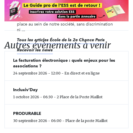
accompagne depuis 2007 des jeunes parisiens de
16 à 25 ans, sans diplôme ni qualification, vers
l’insertion professionnelle et citoyenne. Chaque
jeune doit pouvoir accéder à l’emploi et trouver sa
place au sein de notre société, sans discrimination
ni ...
Tous les articles École de la 2e Chance Paris
Autres évènements à venir
Recevoir les news
La facturation électronique : quels enjeux pour les
associations ?
24 septembre 2026 - 12:00 - En direct et en ligne
Inclusiv'Day
1 octobre 2026 - 06:30 - 2 Place de la Porte Maillot
PRODURABLE
30 septembre 2026 - 06:00 - Place de la porte Maillot