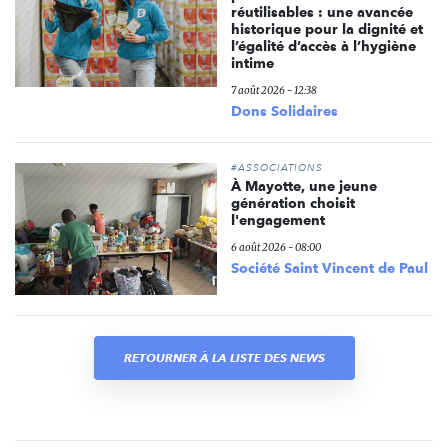
réutilisables : une avancée
historique pour la dignité et
l’égalité d’accès à l’hygiène
intime
7 août 2026 - 12:38
Dons Solidaires
#ASSOCIATIONS
À Mayotte, une jeune
génération choisit
l'engagement
6 août 2026 - 08:00
Société Saint Vincent de Paul
RETOURNER À LA LISTE DES NEWS