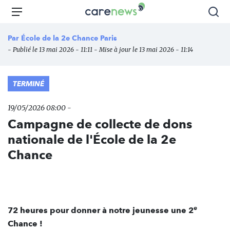
Aller
Carenews,
Menu
Rec
au
Le
contenu
média
Par
École de la 2e Chance Paris
principal
des
- Publié le 13 mai 2026 - 11:11 - Mise à jour le 13 mai 2026 - 11:14
acteurs
de
l'engagement
TERMINÉ
19/05/2026 08:00 -
Campagne de collecte de dons
nationale de l'École de la 2e
Chance
e
72 heures pour donner à notre jeunesse une 2
Chance !