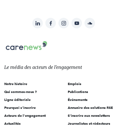
LinkedIn
Facebook
Instagram
YouTube
Soundcloud
Suivez-
nous
Carenews,
sur:
Le
média
des
Le média
des acteurs
de l'engagement
acteurs
de
Notre histoire
Emplois
l'engagement
Qui sommes-nous ?
Publications
Ligne éditoriale
Évènements
Pourquoi s'inscrire
Annuaire des solutions RSE
Acteurs de l'engagement
S'inscrire aux newsletters
Actualités
Journalistes et rédacteurs