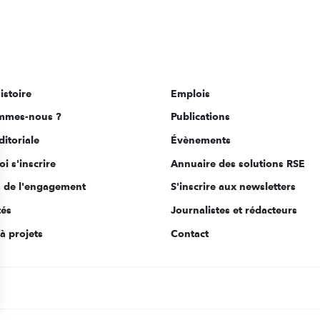
istoire
Emplois
mmes-nous ?
Publications
ditoriale
Évènements
i s'inscrire
Annuaire des solutions RSE
s de l'engagement
S'inscrire aux newsletters
tés
Journalistes et rédacteurs
à projets
Contact