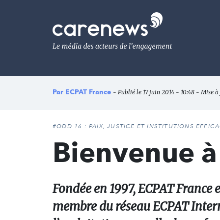
Aller
au
Carenews,
contenu
Le
principal
média
des
acteurs
de
l'engagement
Par
ECPAT France
- Publié le 17 juin 2014 - 10:48 - Mise à 
#ODD 16 : PAIX, JUSTICE ET INSTITUTIONS EFFIC
Bienvenue à
Fondée en 1997, ECPAT France e
membre du réseau ECPAT Interna