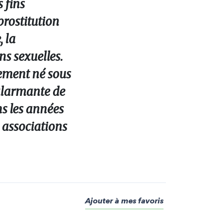
s fins
rostitution
, la
ns sexuelles.
vement né sous
 alarmante de
ns les années
 associations
Ajouter à mes favoris