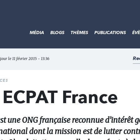
MÉDIA
BLOGS
THÈMES
PUBLICATIONS
ÉV
Re
jour le 11 février 2015 - 13:36
ACES
 ECPAT France
st une ONG française reconnue d’intérêt g
tional dont la mission est de lutter cont