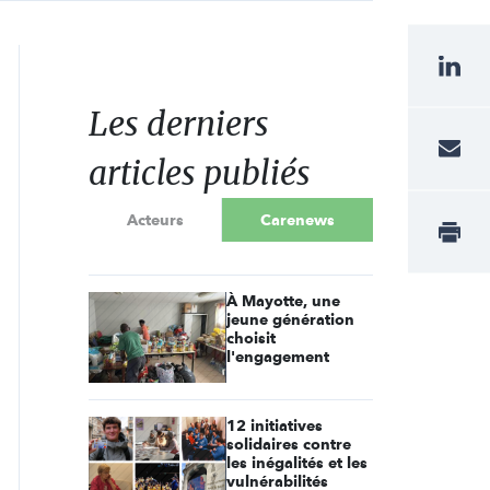
Les derniers
articles publiés
Acteurs
Carenews
À Mayotte, une
jeune génération
choisit
l'engagement
12 initiatives
solidaires contre
les inégalités et les
vulnérabilités