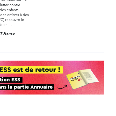
AT International
lutter contre
 des enfants.
 des enfants à des
EC) recouvre le
 en ...
AT France