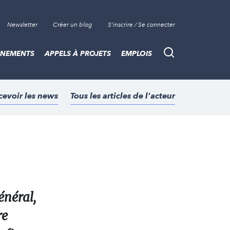
Newsletter
Créer un blog
S'inscrire / Se connecter
ÈNEMENTS
APPELS À PROJETS
EMPLOIS
Recherche
cevoir les news
Tous les articles de l'acteur
énéral,
re