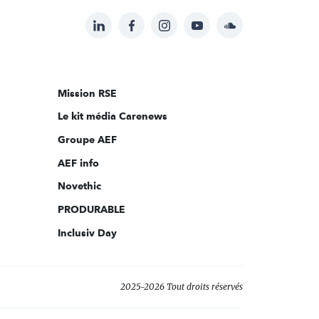
LinkedIn
Facebook
Instagram
YouTube
Soundcloud
Suivez-
nous
sur:
Mission RSE
Le kit média Carenews
Groupe AEF
AEF info
Novethic
PRODURABLE
Inclusiv Day
2025-2026 Tout droits réservés