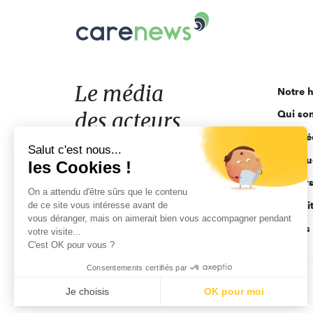
Carenews,
Le
média
des
acteurs
Le média
Notre h
de
des acteurs
Qui so
l'engagement
Ligne é
de l'engagement
Salut c'est nous...
Pourquo
les Cookies !
Acteur
On a attendu d'être sûrs que le contenu
de ce site vous intéresse avant de
Actuali
vous déranger, mais on aimerait bien vous accompagner pendant
Appels 
votre visite...
C'est OK pour vous ?
Consentements certifiés par
CGV
Données personnelles
Mentions légales
Je choisis
OK pour moi