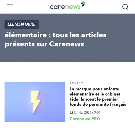
Aller
Carenews,
Menu
Rec
au
Le
contenu
média
ÉLÉMENTAIRE
principal
des
élémentaire : tous les articles
acteurs
de
présents sur Carenews
l'engagement
#FUSAC
La marque pour enfants
élémentaire et le cabinet
Fidal lancent le premier
fonds de pérennité français
22 janvier 2021 - 17:00
Carenews PRO