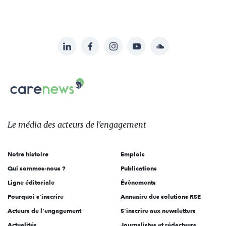
LinkedIn
Facebook
Instagram
YouTube
Soundcloud
Suivez-
nous
Carenews,
sur:
Le
média
des
Le média
des acteurs
de l'engagement
acteurs
de
Notre histoire
Emplois
l'engagement
Qui sommes-nous ?
Publications
Ligne éditoriale
Évènements
Pourquoi s'inscrire
Annuaire des solutions RSE
Acteurs de l'engagement
S'inscrire aux newsletters
Actualités
Journalistes et rédacteurs