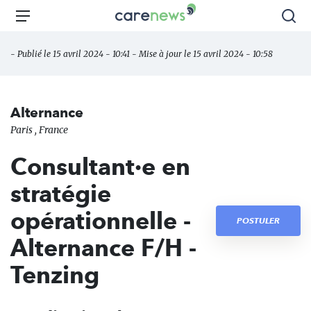
Aller
Carenews,
Menu
Rec
au
Le
contenu
média
- Publié le 15 avril 2024 - 10:41 - Mise à jour le 15 avril 2024 - 10:58
principal
des
acteurs
de
Alternance
l'engagement
Paris , France
Consultant·e en
stratégie
opérationnelle -
POSTULER
Alternance F/H -
Tenzing