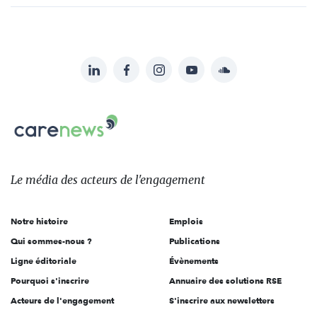
LinkedIn
Facebook
Instagram
YouTube
Soundcloud
Suivez-
nous
Carenews,
sur:
Le
média
des
Le média
des acteurs
de l'engagement
acteurs
de
Notre histoire
Emplois
l'engagement
Qui sommes-nous ?
Publications
Ligne éditoriale
Évènements
Pourquoi s'inscrire
Annuaire des solutions RSE
Acteurs de l'engagement
S'inscrire aux newsletters