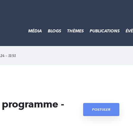
MÉDIA
BLOGS
THÈMES
PUBLICATIONS
ÉV
024 - 11:51
e programme -
POSTULER