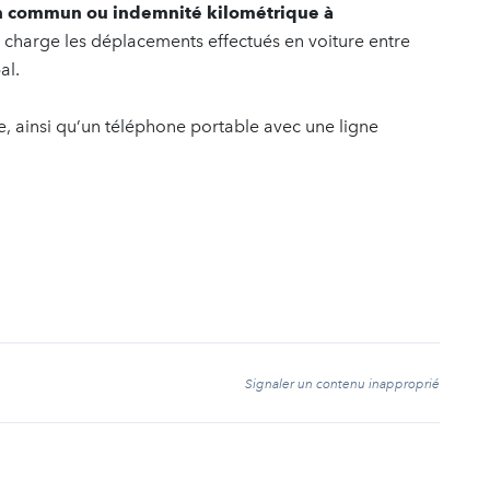
en commun ou indemnité kilométrique à
charge les déplacements effectués en voiture entre
al.
, ainsi qu’un téléphone portable avec une ligne
t
Signaler un contenu inapproprié