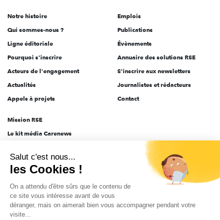
de
Notre histoire
Emplois
l'engagement
Qui sommes-nous ?
Publications
Ligne éditoriale
Évènements
Pourquoi s'inscrire
Annuaire des solutions RSE
Acteurs de l'engagement
S'inscrire aux newsletters
Actualités
Journalistes et rédacteurs
Appels à projets
Contact
Mission RSE
Le kit média Carenews
Groupe AEF
Salut c'est nous...
AEF info
les Cookies !
Novethic
On a attendu d'être sûrs que le contenu de
PRODURABLE
ce site vous intéresse avant de vous
Inclusiv Day
déranger, mais on aimerait bien vous accompagner pendant votre
visite...