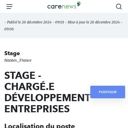
Aller
Carenews,
Menu
Rec
au
Le
contenu
média
- Publié le 20 décembre 2024 - 09:01 - Mise à jour le 20 décembre 2024 -
principal
des
09:06
acteurs
de
l'engagement
Stage
Nantes , France
STAGE -
CHARGÉ.E
POSTULER
DÉVELOPPEMENT
ENTREPRISES
Localisation du poste