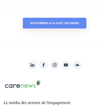
RETOURNER À LA LISTE DES NEWS
LinkedIn
Facebook
Instagram
YouTube
Soundcloud
Suivez-
nous
Carenews,
sur:
Le
média
des
Le média
des acteurs
de l'engagement
acteurs