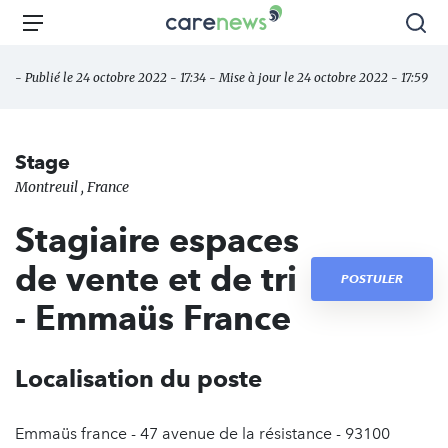
Aller
Carenews,
Menu
Rec
au
Le
contenu
média
- Publié le 24 octobre 2022 - 17:34 - Mise à jour le 24 octobre 2022 - 17:59
principal
des
acteurs
de
Stage
l'engagement
Montreuil , France
Stagiaire espaces
de vente et de tri
POSTULER
- Emmaüs France
Localisation du poste
Emmaüs france - 47 avenue de la résistance - 93100