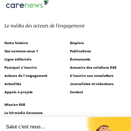
Carenews,
sur:
Le
média
des
Le média
des acteurs
de l'engagement
acteurs
de
Notre histoire
Emplois
l'engagement
Qui sommes-nous ?
Publications
Ligne éditoriale
Évènements
Pourquoi s'inscrire
Annuaire des solutions RSE
Acteurs de l'engagement
S'inscrire aux newsletters
Actualités
Journalistes et rédacteurs
Appels à projets
Contact
Mission RSE
Le kit média Carenews
Groupe AEF
Salut c'est nous...
AEF info