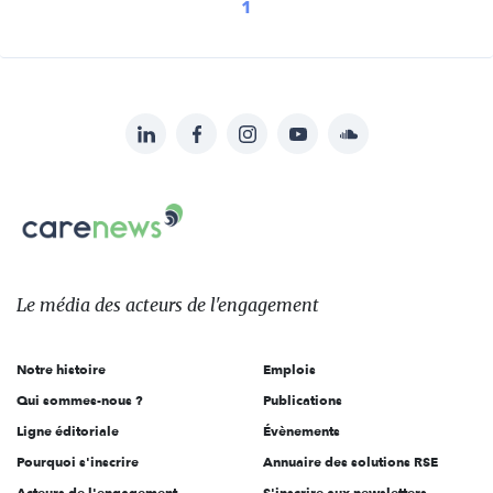
1
LinkedIn
Facebook
Instagram
YouTube
Soundcloud
Suivez-
nous
Carenews,
sur:
Le
média
des
Le média
des acteurs
de l'engagement
acteurs
de
Notre histoire
Emplois
l'engagement
Qui sommes-nous ?
Publications
Ligne éditoriale
Évènements
Pourquoi s'inscrire
Annuaire des solutions RSE
Acteurs de l'engagement
S'inscrire aux newsletters