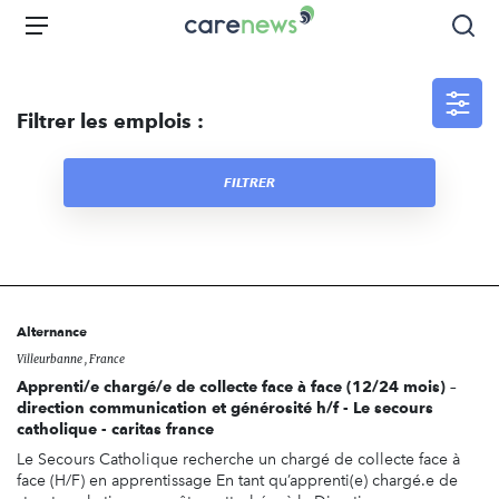
Aller
Carenews,
Menu
Rec
au
Le
contenu
média
principal
des
Filtrer les emplois :
acteurs
de
l'engagement
FILTRER
Alternance
Villeurbanne , France
Apprenti/e chargé/e de collecte face à face (12/24 mois) –
direction communication et générosité h/f - Le secours
catholique - caritas france
Le Secours Catholique recherche un chargé de collecte face à
face (H/F) en apprentissage En tant qu’apprenti(e) chargé.e de