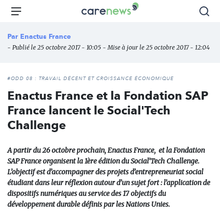
Aller
Carenews,
Menu
Rec
au
Le
contenu
média
Par
Enactus France
principal
des
- Publié le 25 octobre 2017 - 10:05 - Mise à jour le 25 octobre 2017 - 12:04
acteurs
de
l'engagement
#ODD 08 : TRAVAIL DÉCENT ET CROISSANCE ÉCONOMIQUE
Enactus France et la Fondation SAP
France lancent le Social'Tech
Challenge
A partir du 26 octobre prochain, Enactus France, et la Fondation
SAP France organisent la 1ère édition du Social’Tech Challenge.
L’objectif est d’accompagner des projets d’entrepreneuriat social
étudiant dans leur réflexion autour d’un sujet fort : l’application de
dispositifs numériques au service des 17 objectifs du
développement durable définis par les Nations Unies.