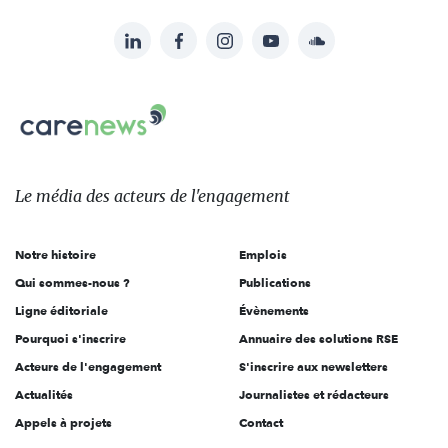
LinkedIn
Facebook
Instagram
YouTube
Soundcloud
Suivez-
nous
Carenews,
sur:
Le
média
des
Le média
des acteurs
de l'engagement
acteurs
de
Notre histoire
Emplois
l'engagement
Qui sommes-nous ?
Publications
Ligne éditoriale
Évènements
Pourquoi s'inscrire
Annuaire des solutions RSE
Acteurs de l'engagement
S'inscrire aux newsletters
Actualités
Journalistes et rédacteurs
Appels à projets
Contact