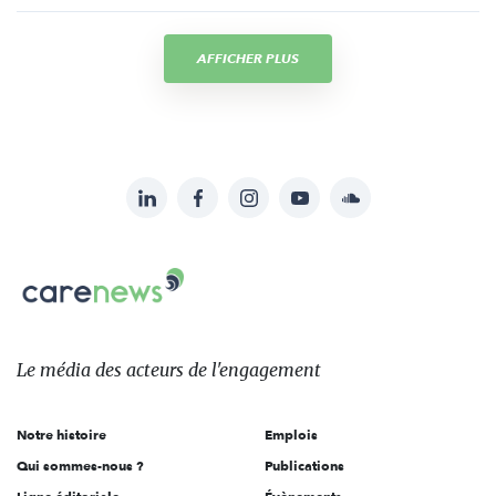
AFFICHER PLUS
LinkedIn
Facebook
Instagram
YouTube
Soundcloud
Suivez-
nous
Carenews,
sur:
Le
média
des
Le média
des acteurs
de l'engagement
acteurs
de
Notre histoire
Emplois
l'engagement
Qui sommes-nous ?
Publications