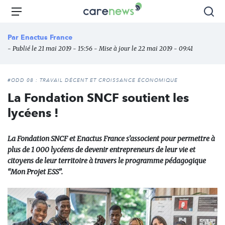
Aller
Carenews,
Menu
Rec
au
Le
contenu
média
Par
Enactus France
principal
des
- Publié le 21 mai 2019 - 15:56 - Mise à jour le 22 mai 2019 - 09:41
acteurs
de
l'engagement
#ODD 08 : TRAVAIL DÉCENT ET CROISSANCE ÉCONOMIQUE
La Fondation SNCF soutient les
lycéens !
La Fondation SNCF et Enactus France s’associent pour permettre à
plus de 1 000 lycéens de devenir entrepreneurs de leur vie et
citoyens de leur territoire à travers le programme pédagogique
“Mon Projet ESS”.