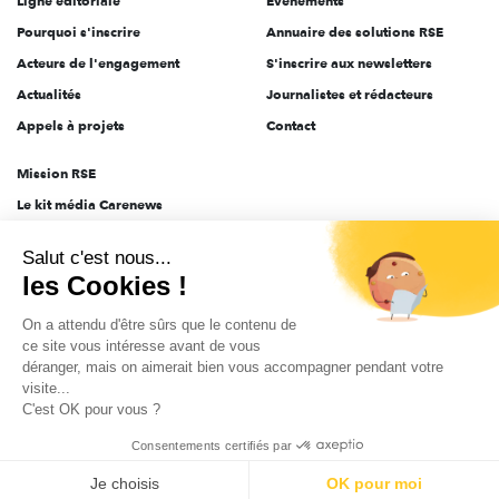
Ligne éditoriale
Évènements
Pourquoi s'inscrire
Annuaire des solutions RSE
Acteurs de l'engagement
S'inscrire aux newsletters
Actualités
Journalistes et rédacteurs
Appels à projets
Contact
Mission RSE
Le kit média Carenews
Groupe AEF
Salut c'est nous...
AEF info
les Cookies !
Novethic
On a attendu d'être sûrs que le contenu de
PRODURABLE
ce site vous intéresse avant de vous
Inclusiv Day
déranger, mais on aimerait bien vous accompagner pendant votre
visite...
C'est OK pour vous ?
CGV
Données personnelles
Mentions légales
2025-2026 Tout droits réservés
Consentements certifiés par
Je choisis
OK pour moi