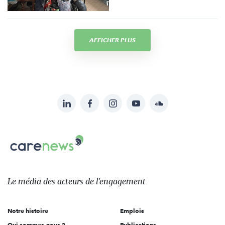
AFFICHER PLUS
LinkedIn
Facebook
Instagram
YouTube
Soundcloud
Suivez-
nous
Carenews,
sur:
Le
média
des
Le média
des acteurs
de l'engagement
acteurs
de
Notre histoire
Emplois
l'engagement
Qui sommes-nous ?
Publications