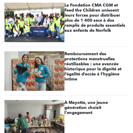
La Fondation CMA CGM et
Feed the Children unissent
leurs forces pour distribuer
plus de 1 400 sacs à dos
remplis de produits essentiels
aux enfants de Norfolk
Remboursement des
protections menstruelles
réutilisables : une avancée
historique pour la dignité et
l’égalité d’accès à l’hygiène
intime
À Mayotte, une jeune
génération choisit
l'engagement