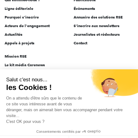
Ligne éditoriale
Évènements
Pourquoi s'inscrire
Annuaire des solutions RSE
Acteurs de l'engagement
S'inscrire aux newsletters
Actualités
Journalistes et rédacteurs
Appels à projets
Contact
Mission RSE
Le kit média Carenews
Groupe AEF
Salut c'est nous...
AEF info
les Cookies !
Novethic
On a attendu d'être sûrs que le contenu de
PRODURABLE
ce site vous intéresse avant de vous
Inclusiv Day
déranger, mais on aimerait bien vous accompagner pendant votre
visite...
C'est OK pour vous ?
CGV
Données personnelles
Mentions légales
2025-2026 Tout droits réservés
Consentements certifiés par