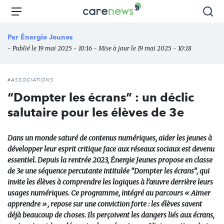
Aller
Carenews,
Menu
Rec
au
Le
contenu
média
Par
Énergie Jeunes
principal
des
- Publié le 19 mai 2025 - 10:16 - Mise à jour le 19 mai 2025 - 10:18
acteurs
de
l'engagement
#ASSOCIATIONS
“Dompter les écrans” : un déclic
salutaire pour les élèves de 3e
Dans un monde saturé de contenus numériques, aider les jeunes à
développer leur esprit critique face aux réseaux sociaux est devenu
essentiel. Depuis la rentrée 2023, Énergie Jeunes propose en classe
de 3e une séquence percutante intitulée “Dompter les écrans”, qui
invite les élèves à comprendre les logiques à l’œuvre derrière leurs
usages numériques. Ce programme, intégré au parcours « Aimer
apprendre », repose sur une conviction forte : les élèves savent
déjà beaucoup de choses. Ils perçoivent les dangers liés aux écrans,