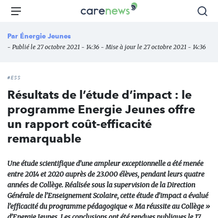
Aller
Carenews,
Menu
Rec
au
Le
contenu
média
Par
Énergie Jeunes
principal
des
- Publié le 27 octobre 2021 - 14:36 - Mise à jour le 27 octobre 2021 - 14:36
acteurs
de
l'engagement
#ESS
Résultats de l’étude d’impact : le
programme Energie Jeunes offre
un rapport coût-efficacité
remarquable
Une étude scientifique d’une ampleur exceptionnelle a été menée
entre 2014 et 2020 auprès de 23.000 élèves, pendant leurs quatre
années de Collège. Réalisée sous la supervision de la Direction
Générale de l’Enseignement Scolaire, cette étude d’impact a évalué
l’efficacité du programme pédagogique « Ma réussite au Collège »
d’Energie Jeunes. Les conclusions ont été rendues publiques le 17