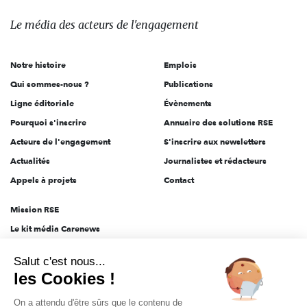
média
des
Le média
des acteurs
de l'engagement
acteurs
de
Notre histoire
Emplois
l'engagement
Qui sommes-nous ?
Publications
Ligne éditoriale
Évènements
Pourquoi s'inscrire
Annuaire des solutions RSE
Acteurs de l'engagement
S'inscrire aux newsletters
Actualités
Journalistes et rédacteurs
Appels à projets
Contact
Mission RSE
Le kit média Carenews
Groupe AEF
Salut c'est nous...
AEF info
les Cookies !
Novethic
On a attendu d'être sûrs que le contenu de
PRODURABLE