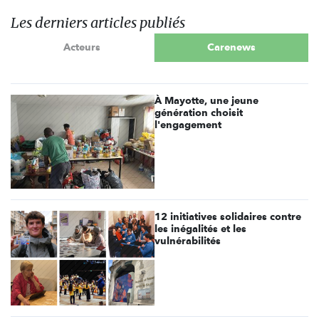
Les derniers articles publiés
Acteurs
Carenews
À Mayotte, une jeune
génération choisit
l'engagement
12 initiatives solidaires contre
les inégalités et les
vulnérabilités