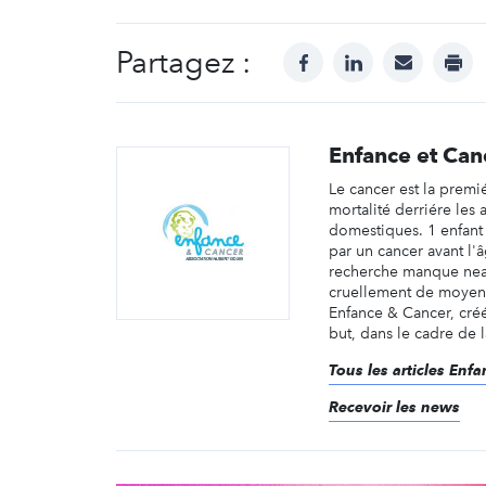
Partagez :
facebook
linkedin
mail
prin
Enfance et Can
Le cancer est la premi
mortalité derriére les 
domestiques. 1 enfant
par un cancer avant l'
recherche manque ne
cruellement de moyens
Enfance & Cancer, cré
but, dans le cadre de la
Tous les articles Enf
Recevoir les news