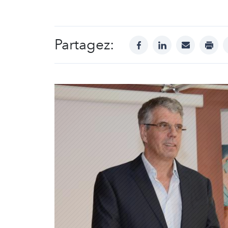
Partagez:
facebook
linkedin
mail
print