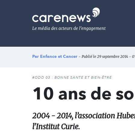
Aller
au
Carenews,
contenu
Le
principal
média
des
acteurs
de
l'engagement
Par
Enfance et Cancer
- Publié le 29 septembre 2014 - 07
#ODD 03 : BONNE SANTÉ ET BIEN-ÊTRE
10 ans de sou
2004 - 2014, l’association Hube
l'Institut Curie.