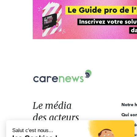
Carenews,
Le
média
des
acteurs
Le média
Notre h
de
des acteurs
Qui so
l'engagement
Ligne é
de l'engagement
Salut c'est nous...
Pourquo