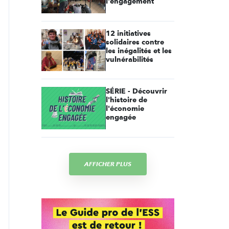
l'engagement
12 initiatives
solidaires contre
les inégalités et les
vulnérabilités
SÉRIE - Découvrir
l'histoire de
l'économie
engagée
AFFICHER PLUS