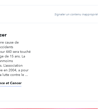
t
Signaler un contenu inapproprié
cer
ére cause de
accidents
 sur 440 sera touché
âge de 15 ans. La
anmoims
. L’association
ée en 2004, a pour
 lutte contre le ...
ance et Cancer