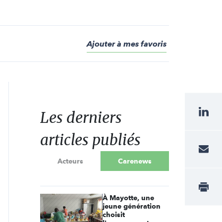
Ajouter à mes favoris
Les derniers
articles publiés
Acteurs
Carenews
À Mayotte, une
jeune génération
choisit