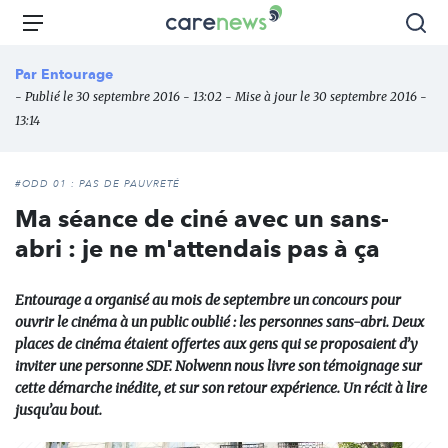
Aller
Carenews,
Menu
Rec
au
Le
contenu
média
Par
Entourage
principal
des
- Publié le 30 septembre 2016 - 13:02 - Mise à jour le 30 septembre 2016 -
acteurs
13:14
de
l'engagement
#ODD 01 : PAS DE PAUVRETÉ
Ma séance de ciné avec un sans-
abri : je ne m'attendais pas à ça
Entourage a organisé au mois de septembre un concours pour
ouvrir le cinéma à un public oublié : les personnes sans-abri. Deux
places de cinéma étaient offertes aux gens qui se proposaient d’y
inviter une personne SDF. Nolwenn nous livre son témoignage sur
cette démarche inédite, et sur son retour expérience. Un récit à lire
jusqu’au bout.