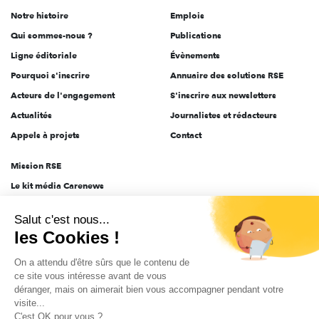
de
Notre histoire
Emplois
l'engagement
Qui sommes-nous ?
Publications
Ligne éditoriale
Évènements
Pourquoi s'inscrire
Annuaire des solutions RSE
Acteurs de l'engagement
S'inscrire aux newsletters
Actualités
Journalistes et rédacteurs
Appels à projets
Contact
Mission RSE
Le kit média Carenews
Groupe AEF
Salut c'est nous...
AEF info
les Cookies !
Novethic
On a attendu d'être sûrs que le contenu de
PRODURABLE
ce site vous intéresse avant de vous
Inclusiv Day
déranger, mais on aimerait bien vous accompagner pendant votre
visite...
C'est OK pour vous ?