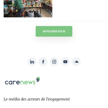
AFFICHER PLUS
LinkedIn
Facebook
Instagram
YouTube
Soundcloud
Suivez-
nous
Carenews,
sur:
Le
média
des
Le média
des acteurs
de l'engagement
acteurs