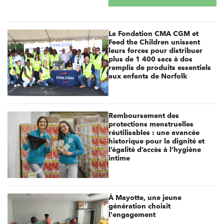
La Fondation CMA CGM et
Feed the Children unissent
leurs forces pour distribuer
plus de 1 400 sacs à dos
remplis de produits essentiels
aux enfants de Norfolk
Remboursement des
protections menstruelles
réutilisables : une avancée
historique pour la dignité et
l’égalité d’accès à l’hygiène
intime
À Mayotte, une jeune
génération choisit
l'engagement