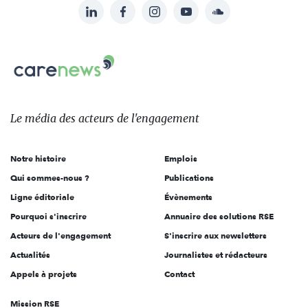
LinkedIn
Facebook
Instagram
YouTube
Soundcloud
Suivez-
nous
Carenews,
sur:
Le
média
des
Le média
des acteurs
de l'engagement
acteurs
de
Notre histoire
Emplois
l'engagement
Qui sommes-nous ?
Publications
Ligne éditoriale
Évènements
Pourquoi s'inscrire
Annuaire des solutions RSE
Acteurs de l'engagement
S'inscrire aux newsletters
Actualités
Journalistes et rédacteurs
Appels à projets
Contact
Mission RSE