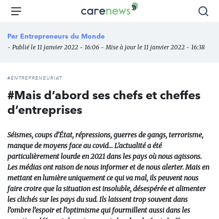
Aller
Carenews,
Menu
Rec
au
Le
contenu
média
Par
Entrepreneurs du Monde
principal
des
- Publié le 11 janvier 2022 - 16:06 - Mise à jour le 11 janvier 2022 - 16:38
acteurs
de
l'engagement
#ENTREPRENEURIAT
#Mais d’abord ses chefs et cheffes
d’entreprises
Séismes, coups d’État, répressions, guerres de gangs, terrorisme,
manque de moyens face au covid… L’actualité a été
particulièrement lourde en 2021 dans les pays où nous agissons.
Les médias ont raison de nous informer et de nous alerter. Mais en
mettant en lumière uniquement ce qui va mal, ils peuvent nous
faire croire que la situation est insoluble, désespérée et alimenter
les clichés sur les pays du sud. Ils laissent trop souvent dans
l’ombre l’espoir et l’optimisme qui fourmillent aussi dans les