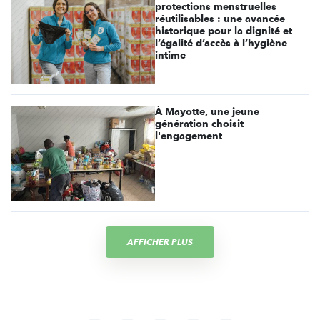
protections menstruelles
réutilisables : une avancée
historique pour la dignité et
l’égalité d’accès à l’hygiène
intime
À Mayotte, une jeune
génération choisit
l'engagement
AFFICHER PLUS